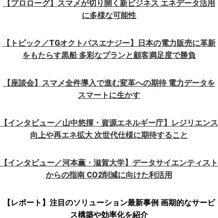
【プロローグ】スマメが切り開く新ビジネス エネデータ活用
に多様な可能性
【トピック／TGオクトパスエナジー】日本の電力販売に革新
をもたらす黒船 多彩なプランと顧客満足度で勝負
【座談会】スマメ全件導入で進む変革への期待 電力データを
スマートに生かす
【インタビュー／山中悠揮・資源エネルギー庁】レジリエンス
向上や再エネ拡大 次世代仕様に期待すること
【インタビュー／河本薫・滋賀大学】データサイエンティスト
からの指南 CO2削減に向けた利活用
【レポート】注目のソリューション最新事例 画期的なサービ
ス構築や効率化を紹介