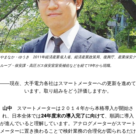
やまなか・ゆうき 2011年経済産業省入省。経済産業政策局、復興庁、産業保安グ
ループ・保安課・高圧ガス保安室室長補佐などを経て19年から現職。
――現在、大手電力各社はスマートメーターへの更新を進めて
います。取り組みをどう評価しますか。
山中
スマートメーターは２０１４年から本格導入が開始さ
れ、日本全体では
24年度末の導入完了に向けて
、順調に導入
が進んでいると理解しています。アナログメーターがスマート
メーターに置き換わることで検針業務の合理化が図られるだけ