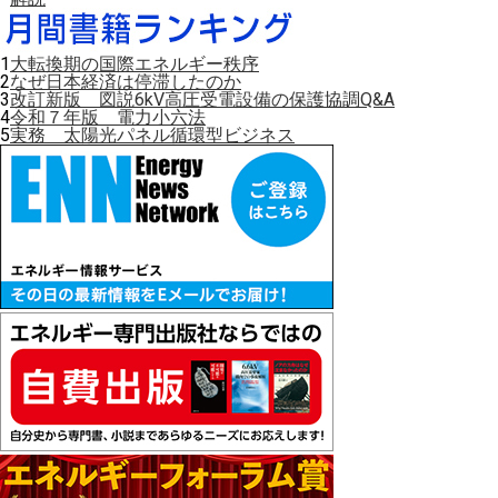
1
大転換期の国際エネルギー秩序
2
なぜ日本経済は停滞したのか
3
改訂新版 図説6kV高圧受電設備の保護協調Q&A
4
令和７年版 電力小六法
5
実務 太陽光パネル循環型ビジネス