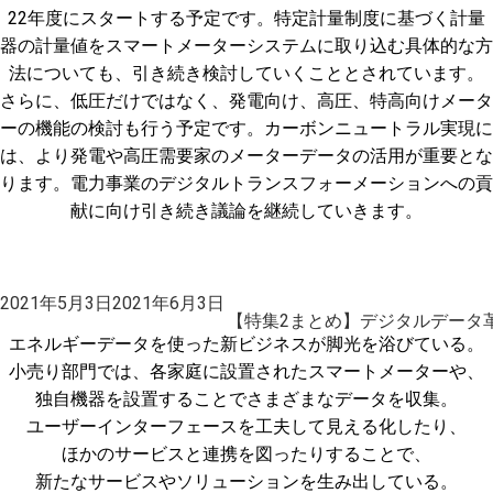
22年度にスタートする予定です。特定計量制度に基づく計量
器の計量値をスマートメーターシステムに取り込む具体的な方
法についても、引き続き検討していくこととされています。
さらに、低圧だけではなく、発電向け、高圧、特高向けメータ
ーの機能の検討も行う予定です。カーボンニュートラル実現に
は、より発電や高圧需要家のメーターデータの活用が重要とな
ります。電力事業のデジタルトランスフォーメーションへの貢
献に向け引き続き議論を継続していきます。
投
2021年5月3日
2021年6月3日
稿
【特集2まとめ】デジタルデータ
日:
エネルギーデータを使った新ビジネスが脚光を浴びている。
小売り部門では、各家庭に設置されたスマートメーターや、
独自機器を設置することでさまざまなデータを収集。
ユーザーインターフェースを工夫して見える化したり、
ほかのサービスと連携を図ったりすることで、
新たなサービスやソリューションを生み出している。