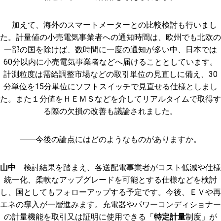
加えて、海外のスマートメーターとの比較検討も行いまし
た。計量値の小売電気事業者への通知時間は、欧州でも北欧の
一部の国を除けば、数時間に一度の通知が多い中、日本では
60分以内に小売電気事業者などへ届けることとしています。
計測粒度は需給調整市場などの取引単位の見直しに備え、30
分単位を15分単位にソフトスイッチで見直せる仕様としまし
た。また１分値をＨＥＭＳなどを介してリアルタイムで取得す
る際の欠損の改善も議論されました。
――今後の論点にはどのようなものがありますか。
山中
検討結果を踏まえ、各送配電事業者がコスト低減や仕様
統一化、柔軟なアップグレードを可能とする仕様などを検討
し、国としてもフォローアップする予定です。今後、ＥＶや再
エネの導入が一層進みます。充電器やパワーコンディショナー
の計量機能を取引又は証明に使用できる「
特定計量
制度」が