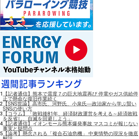
1
【記者通信】熊本で震度７の巨大地震再び 停電やガス供給停
止で懸命な復旧作業続く
2
【SNS世論】高市氏、河野氏、小泉氏―政治家から学ぶ賢い
SNSの使い方
3
【コラム】「敗戦後81年、経済財政運営を考える～経済敗戦
を反省し、自滅を回避しよう」
4
【記者通信】イオンモール熊本爆発事故 マスコミが報じない
事実と疑問点
5
【論考】懸念される「複合石油危機」 中東情勢の現況を徹底
解説