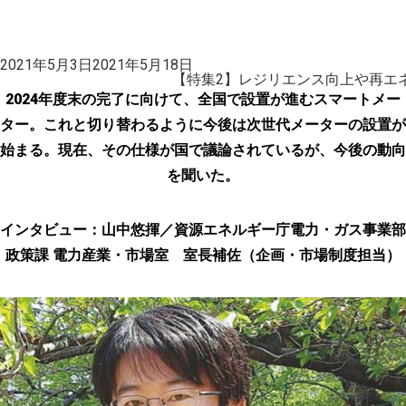
投
2021年5月3日
2021年5月18日
稿
【特集2】レジリエンス向上や再エ
日:
2024年度末の完了に向けて、全国で設置が進むスマートメー
ター。これと切り替わるように今後は次世代メーターの設置が
始まる。現在、その仕様が国で議論されているが、今後の動向
を聞いた。
インタビュー：山中悠揮／資源エネルギー庁電力・ガス事業部
政策課 電力産業・市場室 室長補佐（企画・市場制度担当）