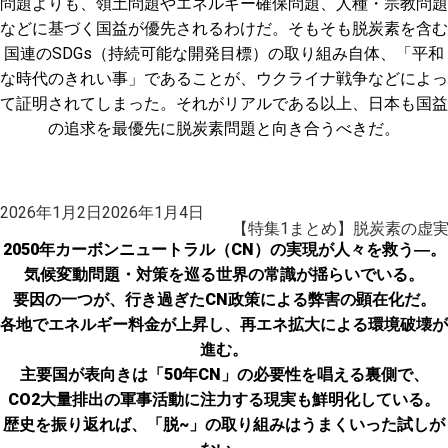
問題よりも、領土問題やエネルギー確保問題、人種・宗教問題
などに基づく国益が優先されるわけだ。そもそも脱炭素を含む
国連のSDGs（持続可能な開発目標）の取り組み自体、「平和
な時代のきれい事」であることが、ウクライナ戦争などによっ
て証明されてしまった。それがリアルである以上、日本も国益
の追求を最優先に脱炭素問題と向き合うべきだ。
投
2026年1月2日
2026年1月4日
稿
【特集1まとめ】脱炭素の虚
日:
2050年カーボンニュートラル（CN）の実現が人々を救う―。
気候変動問題・対策を巡る世界の常識が揺らいでいる。
要因の一つが、行き過ぎたCN政策による弊害の顕在化だ。
各地でエネルギー料金が上昇し、再エネ拡大による環境破壊が
進む。
主要国が表向きは「50年CN」の必要性を唱える裏側で、
CO2大量排出の軍事活動に注力する現実も鮮明化している。
歴史を振り返れば、「脱~」の取り組みはうまくいった試しが