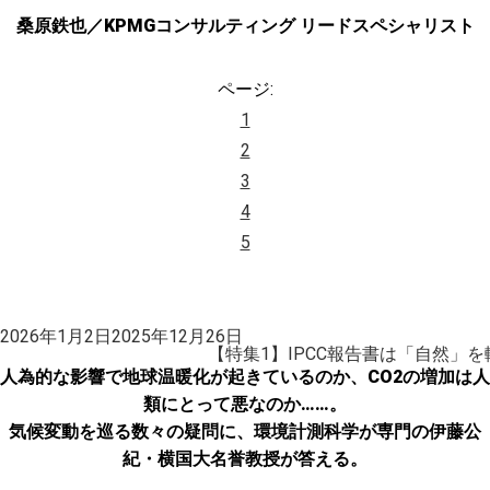
桑原鉄也／KPMGコンサルティング リードスペシャリスト
ページ:
1
2
3
4
5
投
2026年1月2日
2025年12月26日
稿
【特集1】IPCC報告書は「自然」
日:
人為的な影響で地球温暖化が起きているのか、CO2の増加は人
類にとって悪なのか……。
気候変動を巡る数々の疑問に、環境計測科学が専門の伊藤公
紀・横国大名誉教授が答える。