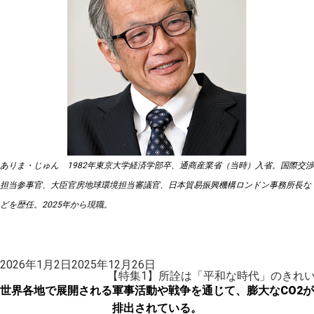
ありま・じゅん 1982年東京大学経済学部卒、通商産業省（当時）入省。国際交渉
担当参事官、大臣官房地球環境担当審議官、日本貿易振興機構ロンドン事務所長な
どを歴任。2025年から現職。
投
2026年1月2日
2025年12月26日
稿
【特集1】所詮は「平和な時代」のきれい
日:
世界各地で展開される軍事活動や戦争を通じて、膨大なCO2が
排出されている。