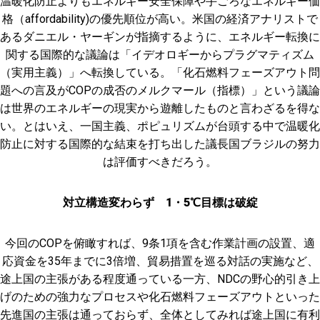
温暖化防止よりもエネルギー安全保障や手ごろなエネルギー価
格（affordability)の優先順位が高い。米国の経済アナリストで
あるダニエル・ヤーギンが指摘するように、エネルギー転換に
関する国際的な議論は「イデオロギーからプラグマティズム
（実用主義）」へ転換している。「化石燃料フェーズアウト問
題への言及がCOPの成否のメルクマール（指標）」という議論
は世界のエネルギーの現実から遊離したものと言わざるを得な
い。とはいえ、一国主義、ポピュリズムが台頭する中で温暖化
防止に対する国際的な結束を打ち出した議長国ブラジルの努力
は評価すべきだろう。
対立構造変わらず 1・5℃目標は破綻
今回のCOPを俯瞰すれば、9条1項を含む作業計画の設置、適
応資金を35年までに3倍増、貿易措置を巡る対話の実施など、
途上国の主張がある程度通っている一方、NDCの野心的引き上
げのための強力なプロセスや化石燃料フェーズアウトといった
先進国の主張は通っておらず、全体としてみれば途上国に有利