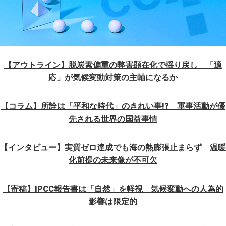
【アウトライン】脱炭素偏重の弊害顕在化で揺り戻し 「適
応」が気候変動対策の主軸になるか
【コラム】所詮は「平和な時代」のきれい事!? 軍事活動が優
先される世界の国益事情
【インタビュー】実質ゼロ達成でも海の熱膨張止まらず 温暖
化前提の未来像が不可欠
【寄稿】IPCC報告書は「自然」を軽視 気候変動への人為的
影響は限定的