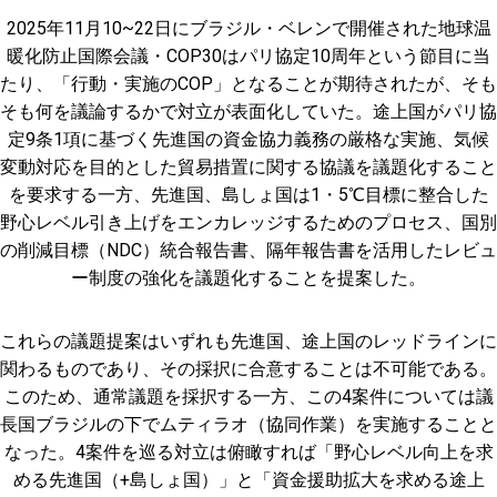
2025年11月10~22日にブラジル・ベレンで開催された地球温
暖化防止国際会議・COP30はパリ協定10周年という節目に当
たり、「行動・実施のCOP」となることが期待されたが、そも
そも何を議論するかで対立が表面化していた。途上国がパリ協
定9条1項に基づく先進国の資金協力義務の厳格な実施、気候
変動対応を目的とした貿易措置に関する協議を議題化すること
を要求する一方、先進国、島しょ国は1・5℃目標に整合した
野心レベル引き上げをエンカレッジするためのプロセス、国別
の削減目標（NDC）統合報告書、隔年報告書を活用したレビュ
ー制度の強化を議題化することを提案した。
これらの議題提案はいずれも先進国、途上国のレッドラインに
関わるものであり、その採択に合意することは不可能である。
このため、通常議題を採択する一方、この4案件については議
長国ブラジルの下でムティラオ（協同作業）を実施することと
なった。4案件を巡る対立は俯瞰すれば「野心レベル向上を求
める先進国（+島しょ国）」と「資金援助拡大を求める途上