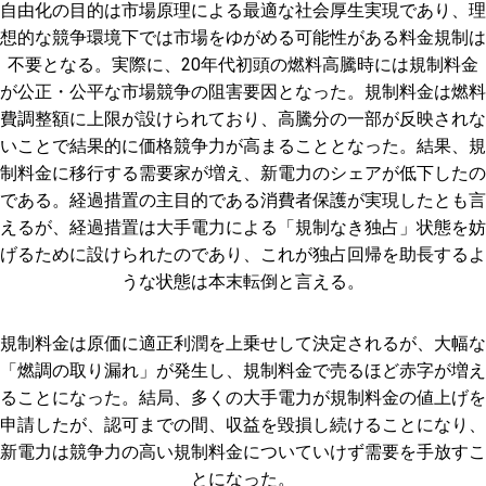
自由化の目的は市場原理による最適な社会厚生実現であり、理
想的な競争環境下では市場をゆがめる可能性がある料金規制は
不要となる。実際に、20年代初頭の燃料高騰時には規制料金
が公正・公平な市場競争の阻害要因となった。規制料金は燃料
費調整額に上限が設けられており、高騰分の一部が反映されな
いことで結果的に価格競争力が高まることとなった。結果、規
制料金に移行する需要家が増え、新電力のシェアが低下したの
である。経過措置の主目的である消費者保護が実現したとも言
えるが、経過措置は大手電力による「規制なき独占」状態を妨
げるために設けられたのであり、これが独占回帰を助長するよ
うな状態は本末転倒と言える。
規制料金は原価に適正利潤を上乗せして決定されるが、大幅な
「燃調の取り漏れ」が発生し、規制料金で売るほど赤字が増え
ることになった。結局、多くの大手電力が規制料金の値上げを
申請したが、認可までの間、収益を毀損し続けることになり、
新電力は競争力の高い規制料金についていけず需要を手放すこ
とになった。