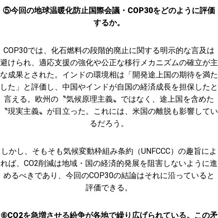
⑤今回の地球温暖化防止国際会議・COP30をどのように評価
するか。
COP30では、化石燃料の段階的廃止に関する明示的な言及は
避けられ、適応支援の強化や公正な移行メカニズムの確立が主
な成果とされた。インドの環境相は「開発途上国の期待を満た
した」と評価し、中国やインドが自国の経済成長を担保したと
言える。欧州の〝気候原理主義〟ではなく、途上国を含めた
〝現実主義〟が目立った。これには、米国の離脱も影響してい
るだろう。
しかし、そもそも気候変動枠組み条約（UNFCCC）の趣旨によ
れば、CO2削減は地域・国の経済的発展を阻害しないように進
めるべきであり、今回のCOP30の結論はそれに沿っていると
評価できる。
⑥CO2を急増させる紛争が各地で繰り広げられている。この矛