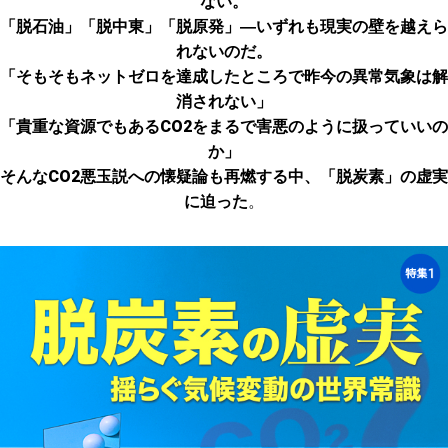
ない。
「脱石油」「脱中東」「脱原発」―いずれも現実の壁を越えら
れないのだ。
「そもそもネットゼロを達成したところで昨今の異常気象は解
消されない」
「貴重な資源でもあるCO2をまるで害悪のように扱っていいの
か」
そんなCO2悪玉説への懐疑論も再燃する中、「脱炭素」の虚実
に迫った
。