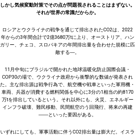
しかし気候変動対策でその点が問題視されることはまずない。
それが世界の常識だからか。
ロシアとウクライナの戦争を通じて排出されたCO2は、2022
年からの3年間合計で2億3680万tに上り、オーストリア、ハン
ガリー、チェコ、スロバキアの年間排出量を合わせた規模に匹
敵する―。
11月中旬にブラジルで開かれた地球温暖化防止国際会議・
COP30の場で、ウクライナ政府から衝撃的な数値が発表され
た。主な排出源は戦争行為で、航空機や戦車といった軍用機・
車両、兵器が消費する燃料関係を中心に3分の1相当の約8170
万tを排出しているという。それ以外にも、火災、エネルギー
インフラ破壊、難民移動、民間航空のう回飛行、将来の再建
――といった要因がある。
いずれにしても、軍事活動に伴うCO2排出量は膨大だ。イスラ