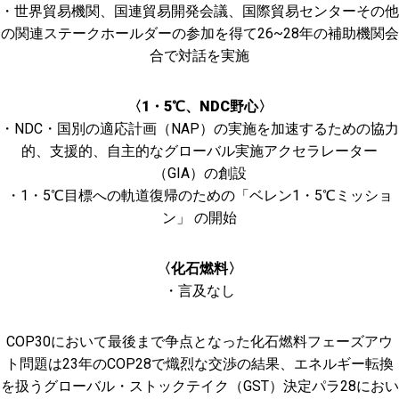
・世界貿易機関、国連貿易開発会議、国際貿易センターその他
の関連ステークホールダーの参加を得て26~28年の補助機関会
合で対話を実施
〈1・5℃、NDC野心〉
・NDC・国別の適応計画（NAP）の実施を加速するための協力
的、支援的、自主的なグローバル実施アクセラレーター
（GIA）の創設
・1・5℃目標への軌道復帰のための「ベレン1・5℃ミッショ
ン」 の開始
〈化石燃料〉
・言及なし
COP30において最後まで争点となった化石燃料フェーズアウ
ト問題は23年のCOP28で熾烈な交渉の結果、エネルギー転換
を扱うグローバル・ストックテイク（GST）決定パラ28におい