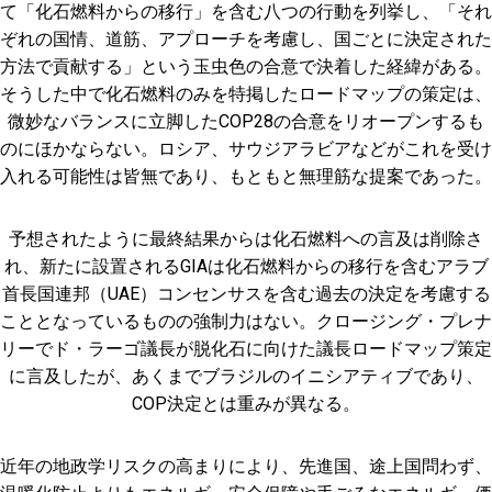
て「化石燃料からの移行」を含む八つの行動を列挙し、「それ
ぞれの国情、道筋、アプローチを考慮し、国ごとに決定された
方法で貢献する」という玉虫色の合意で決着した経緯がある。
そうした中で化石燃料のみを特掲したロードマップの策定は、
微妙なバランスに立脚したCOP28の合意をリオープンするも
のにほかならない。ロシア、サウジアラビアなどがこれを受け
入れる可能性は皆無であり、もともと無理筋な提案であった。
予想されたように最終結果からは化石燃料への言及は削除さ
れ、新たに設置されるGIAは化石燃料からの移行を含むアラブ
首長国連邦（UAE）コンセンサスを含む過去の決定を考慮する
こととなっているものの強制力はない。クロージング・プレナ
リーでド・ラーゴ議長が脱化石に向けた議長ロードマップ策定
に言及したが、あくまでブラジルのイニシアティブであり、
COP決定とは重みが異なる。
近年の地政学リスクの高まりにより、先進国、途上国問わず、