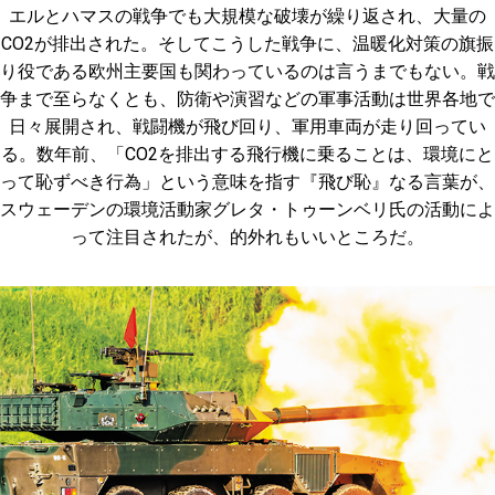
エルとハマスの戦争でも大規模な破壊が繰り返され、大量の
CO2が排出された。そしてこうした戦争に、温暖化対策の旗振
り役である欧州主要国も関わっているのは言うまでもない。戦
争まで至らなくとも、防衛や演習などの軍事活動は世界各地で
日々展開され、戦闘機が飛び回り、軍用車両が走り回ってい
る。数年前、「CO2を排出する飛行機に乗ることは、環境にと
って恥ずべき行為」という意味を指す『飛び恥』なる言葉が、
スウェーデンの環境活動家グレタ・トゥーンベリ氏の活動によ
って注目されたが、的外れもいいところだ。