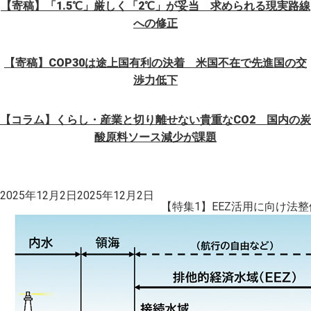
【寄稿】「1.5℃」厳しく「2℃」が妥当 求められる現実路線
への修正
【寄稿】COP30は途上国有利の決着 米国不在で先進国の交
渉力低下
【コラム】くらし・産業と切り離せない貴重なCO2 国内の炭
酸原料ソース減少が課題
投
2025年12月2日
2025年12月2日
稿
【特集1】EEZ活用に向け法
日: