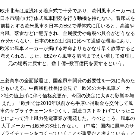
欧州北海は遠浅ゆえ着床式で十分であり、欧州風車メーカーは
日本市場向け浮体式風車開発を行う動機を持たない。着床式を
前提とする欧米風車を日本のEEZで浮体式に用いると、高波や
台風、落雷などに翻弄され、金属疲労や亀裂の具合がどうなる
か分からない。日本のEEZは北海に比べて過酷な環境にあり、
欧米の風車メーカーが掲げる寿命よりもかなり早く故障すると
考えられる。また、EEZから風車を港湾までえい航して修理し
元の場所に戻すと、数十億~数百億円を要するという。
三菱商事の全面撤退は、国産風車開発の必要性を一気に高めた
ともいえる。中西勝也社長は会見で「欧米の大手風車メーカー
3社の値上げに伴う価格変更が、今回の決定に大きな影響を与
えた」「欧州では2010年以前から手厚い補助金を交付して風
車のサプライチェーンをつくり、製造コストを下げていったこ
とによって洋上風力発電事業が開花した。今のところ、風車の
大手メーカーは欧米の3社しかない。（中略）国内に風車のサ
プライチェーンをつくっていくことが重要だと考えている」と