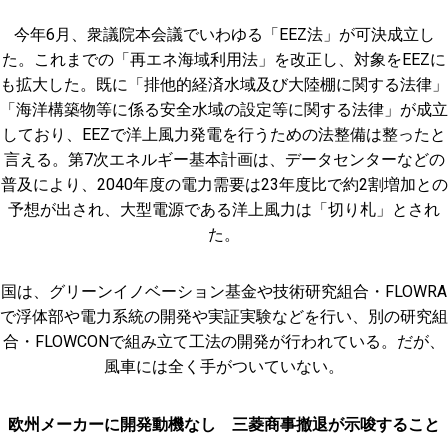
今年6月、衆議院本会議でいわゆる「EEZ法」が可決成立し
た。これまでの「再エネ海域利用法」を改正し、対象をEEZに
も拡大した。既に「排他的経済水域及び大陸棚に関する法律」
「海洋構築物等に係る安全水域の設定等に関する法律」が成立
しており、EEZで洋上風力発電を行うための法整備は整ったと
言える。第7次エネルギー基本計画は、データセンターなどの
普及により、2040年度の電力需要は23年度比で約2割増加との
予想が出され、大型電源である洋上風力は「切り札」とされ
た。
国は、グリーンイノベーション基金や技術研究組合・FLOWRA
で浮体部や電力系統の開発や実証実験などを行い、別の研究組
合・FLOWCONで組み立て工法の開発が行われている。だが、
風車には全く手がついていない。
欧州メーカーに開発動機なし 三菱商事撤退が示唆すること