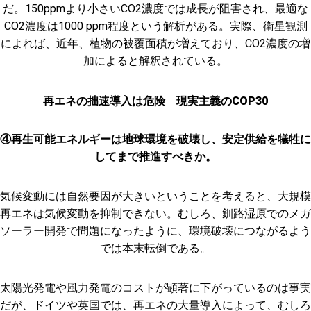
だ。150ppmより小さいCO2濃度では成長が阻害され、最適な
CO2濃度は1000 ppm程度という解析がある。実際、衛星観測
によれば、近年、植物の被覆面積が増えており、CO2濃度の増
加によると解釈されている。
再エネの拙速導入は危険 現実主義のCOP30
④再生可能エネルギーは地球環境を破壊し、安定供給を犠牲に
してまで推進すべきか。
気候変動には自然要因が大きいということを考えると、大規模
再エネは気候変動を抑制できない。むしろ、釧路湿原でのメガ
ソーラー開発で問題になったように、環境破壊につながるよう
では本末転倒である。
太陽光発電や風力発電のコストが顕著に下がっているのは事実
だが、ドイツや英国では、再エネの大量導入によって、むしろ