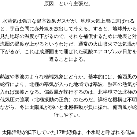
原因、という主張だ。
水蒸気は強力な温室効果ガスだが、地球大気上層に運ばれる
と、宇宙空間に赤外線を放出して冷える。すると、地球外から
見た地球の温度が下がるので、それを補償するために地表と対
流圏の温度が上がるというわけだ。通常の火山噴火では気温が
下がるが、これは成層圏まで運ばれた硫酸エアロゾルが日射を
遮ることによる。
熱波や寒波のような極端気象はどうか。基本的には、偏西風の
蛇行により、北極の寒気が入った地域では寒波、熱帯の熱気が
入れば熱波となる。偏西風が蛇行するのは、北半球では北極の
低気圧の強弱（北極振動の正負）のためだ。詳細な機構は不明
ながら、冬に太陽風が弱いと北極振動が負に振れ、偏西風が蛇
行しやすい。
太陽活動が低下していた17世紀頃は、小氷期と呼ばれる低温