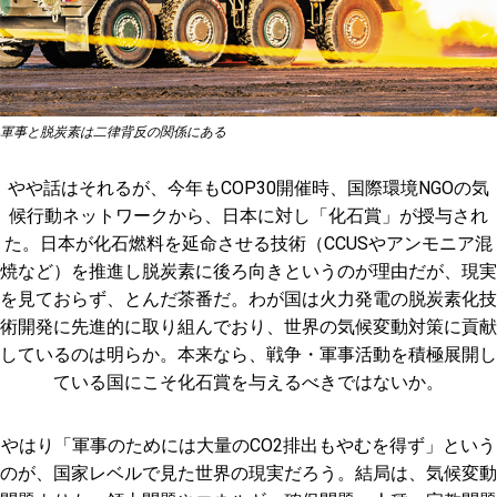
軍事と脱炭素は二律背反の関係にある
やや話はそれるが、今年もCOP30開催時、国際環境NGOの気
候行動ネットワークから、日本に対し「化石賞」が授与され
た。日本が化石燃料を延命させる技術（CCUSやアンモニア混
焼など）を推進し脱炭素に後ろ向きというのが理由だが、現実
を見ておらず、とんだ茶番だ。わが国は火力発電の脱炭素化技
術開発に先進的に取り組んでおり、世界の気候変動対策に貢献
しているのは明らか。本来なら、戦争・軍事活動を積極展開し
ている国にこそ化石賞を与えるべきではないか。
やはり「軍事のためには大量のCO2排出もやむを得ず」という
のが、国家レベルで見た世界の現実だろう。結局は、気候変動