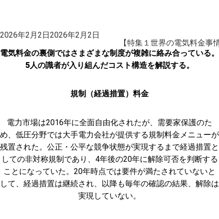
投
2026年2月2日
2026年2月2日
稿
【特集１世界の電気料金事
日:
電気料金の裏側ではさまざまな制度が複雑に絡み合っている。
5人の識者が入り組んだコスト構造を解説する。
規制（経過措置）料金
電力市場は2016年に全面自由化されたが、需要家保護のた
め、低圧分野では大手電力会社が提供する規制料金メニューが
残置された。公正・公平な競争状態が実現するまで経過措置と
しての非対称規制であり、4年後の20年に解除可否を判断する
ことになっていた。20年時点では要件が満たされていないと
して、経過措置は継続され、以降も毎年の確認の結果、解除は
実現していない。