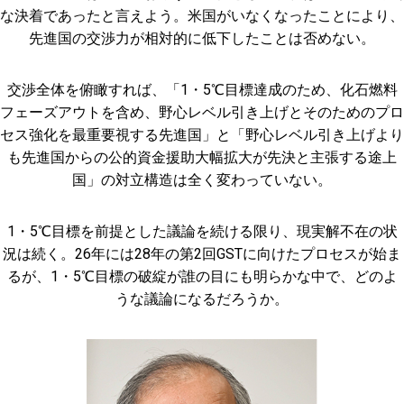
な決着であったと言えよう。米国がいなくなったことにより、
先進国の交渉力が相対的に低下したことは否めない。
交渉全体を俯瞰すれば、「1・5℃目標達成のため、化石燃料
フェーズアウトを含め、野心レベル引き上げとそのためのプロ
セス強化を最重要視する先進国」と「野心レベル引き上げより
も先進国からの公的資金援助大幅拡大が先決と主張する途上
国」の対立構造は全く変わっていない。
1・5℃目標を前提とした議論を続ける限り、現実解不在の状
況は続く。26年には28年の第2回GSTに向けたプロセスが始ま
るが、1・5℃目標の破綻が誰の目にも明らかな中で、どのよ
うな議論になるだろうか。