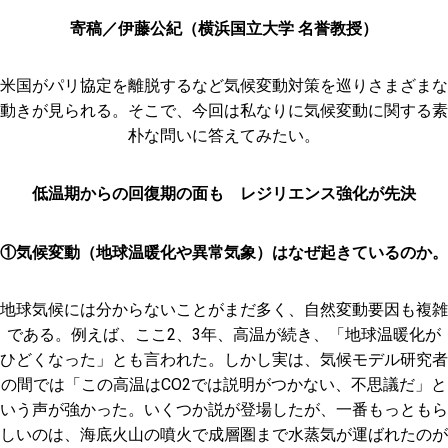
寄稿／伊藤公紀（横浜国立大学 名誉教授）
米国がパリ協定を離脱するなど気候変動対策を巡りさまざまな
動きが見られる。そこで、今回は私なりに気候変動に関する素
朴な問いに答えてみたい。
低温期からの回復期の面も レジリエンス強化が先決
①気候変動（地球温暖化や異常気象）はなぜ起きているのか。
地球気候には分からないことがまだ多く、自然変動要因も複雑
である。例えば、ここ2、3年、高温が続き、「地球温暖化が
ひどくなった」とも言われた。しかし実は、気候モデル研究者
の間では「この高温はCO2では説明がつかない、不思議だ」と
いう声が強かった。いくつか説が登場したが、一番もっともら
しいのは、海底火山の噴火で成層圏まで水蒸気が運ばれたのが