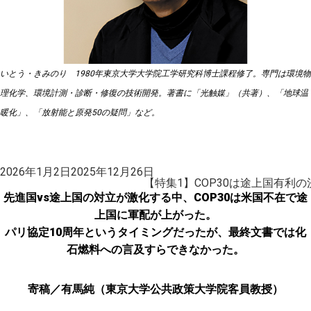
いとう・きみのり 1980年東京大学大学院工学研究科博士課程修了。専門は環境物
理化学、環境計測・診断・修復の技術開発。著書に「光触媒」（共著）、「地球温
暖化」、「放射能と原発50の疑問」など。
投
2026年1月2日
2025年12月26日
稿
【特集1】COP30は途上国有利
日:
先進国vs途上国の対立が激化する中、COP30は米国不在で途
上国に軍配が上がった。
パリ協定10周年というタイミングだったが、最終文書では化
石燃料への言及すらできなかった。
寄稿／有馬純（東京大学公共政策大学院客員教授）