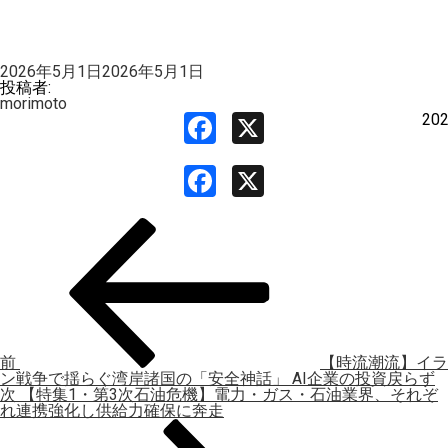
投
2026年5月1日
2026年5月1日
稿
投稿者:
日:
morimoto
Facebook
X
20
Facebook
X
投
過
稿
去
ナ
の
ビ
投
ゲ
稿
ー
シ
ョ
ン
前
【時流潮流】イラ
ン戦争で揺らぐ湾岸諸国の「安全神話」 AI企業の投資戻らず
次
次
【特集1・第3次石油危機】電力・ガス・石油業界、それぞ
の
れ連携強化し供給力確保に奔走
投
稿