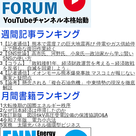
1
【記者通信】熊本で震度７の巨大地震再び 停電やガス供給停
止で懸命な復旧作業続く
2
【SNS世論】高市氏、河野氏、小泉氏―政治家から学ぶ賢い
SNSの使い方
3
【コラム】「敗戦後81年、経済財政運営を考える～経済敗戦
を反省し、自滅を回避しよう」
4
【記者通信】イオンモール熊本爆発事故 マスコミが報じない
事実と疑問点
5
【論考】懸念される「複合石油危機」 中東情勢の現況を徹底
解説
1
大転換期の国際エネルギー秩序
2
なぜ日本経済は停滞したのか
3
改訂新版 図説6kV高圧受電設備の保護協調Q&A
4
令和７年版 電力小六法
5
実務 太陽光パネル循環型ビジネス