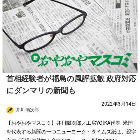
首相経験者が福島の風評拡散 政府対応
にダンマリの新聞も
2022年3月14日
井川 陽次郎
【おやおやマスコミ】井川陽次郎／工房YOIKA代表 米国
を代表する新聞の一つニューヨーク・タイムズ紙は、題字