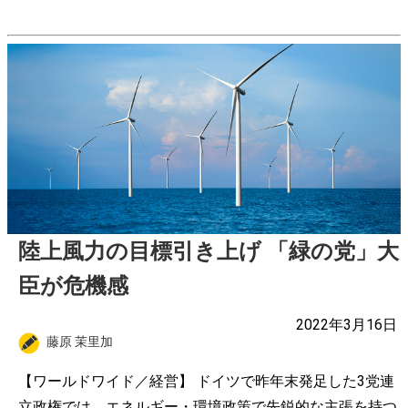
陸上風力の目標引き上げ 「緑の党」大
臣が危機感
2022年3月16日
藤原 茉里加
【ワールドワイド／経営】 ドイツで昨年末発足した3党連
立政権では、エネルギー・環境政策で先鋭的な主張を持つ