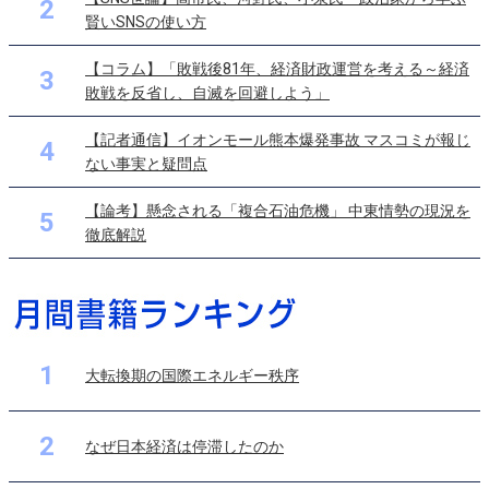
2
賢いSNSの使い方
【コラム】「敗戦後81年、経済財政運営を考える～経済
3
敗戦を反省し、自滅を回避しよう」
【記者通信】イオンモール熊本爆発事故 マスコミが報じ
4
ない事実と疑問点
【論考】懸念される「複合石油危機」 中東情勢の現況を
5
徹底解説
1
大転換期の国際エネルギー秩序
2
なぜ日本経済は停滞したのか