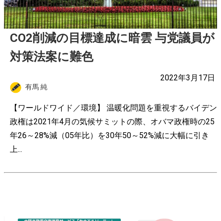
CO2削減の目標達成に暗雲 与党議員が
対策法案に難色
2022年3月17日
有馬 純
【ワールドワイド／環境】 温暖化問題を重視するバイデン
政権は2021年4月の気候サミットの際、オバマ政権時の25
年26～28%減（05年比）を30年50～52%減に大幅に引き
上...