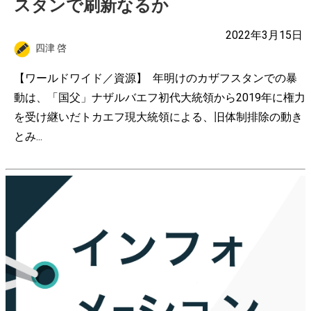
スタンで刷新なるか
2022年3月15日
四津 啓
【ワールドワイド／資源】 年明けのカザフスタンでの暴
動は、「国父」ナザルバエフ初代大統領から2019年に権力
を受け継いだトカエフ現大統領による、旧体制排除の動き
とみ...