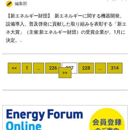
編集部
【新エネルギー財団】 新エネルギーに関する機器開発、
設備導入、普及啓発に貢献した取り組みを表彰する「新エ
ネ大賞」（主催:新エネルギー財団）の受賞企業が、1月に
決定。...
<<
1
…
226
227
228
…
314
>>