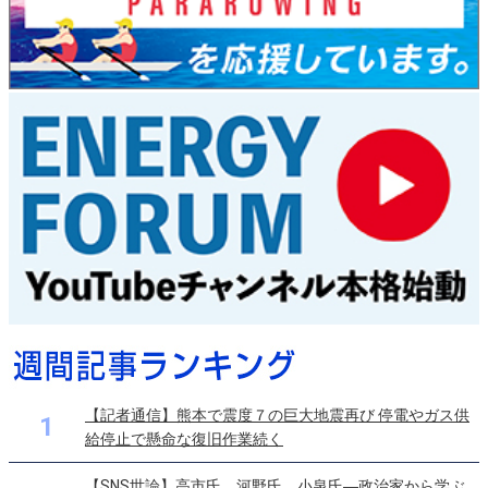
【記者通信】熊本で震度７の巨大地震再び 停電やガス供
1
給停止で懸命な復旧作業続く
【SNS世論】高市氏、河野氏、小泉氏―政治家から学ぶ