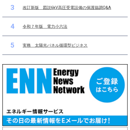
3
改訂新版 図説6kV高圧受電設備の保護協調Q&A
4
令和７年版 電力小六法
5
実務 太陽光パネル循環型ビジネス