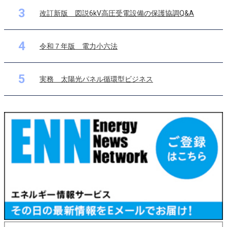
3
改訂新版 図説6kV高圧受電設備の保護協調Q&A
4
令和７年版 電力小六法
5
実務 太陽光パネル循環型ビジネス