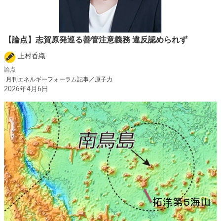
【論点】志賀原発巡る善管注意義務 違反認められず
上村香織
論点
月刊エネルギーフォーラム記事／原子力
2026年4月6日