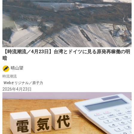
【時流潮流／4月23日】台湾とドイツに見る原発再稼働の明
暗
晴山望
時流潮流
Webオリジナル／原子力
2026年4月23日