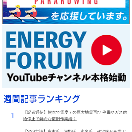
【記者通信】熊本で震度７の巨大地震再び 停電やガス供
1
給停止で懸命な復旧作業続く
【SNS世論】高市氏、河野氏、小泉氏―政治家から学ぶ