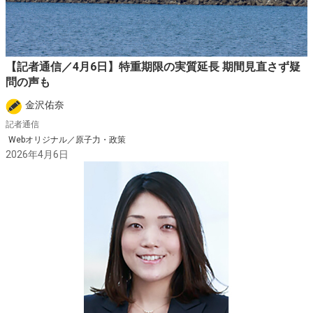
【記者通信／4月6日】特重期限の実質延長 期間見直さず疑
問の声も
金沢佑奈
記者通信
Webオリジナル／原子力・政策
2026年4月6日