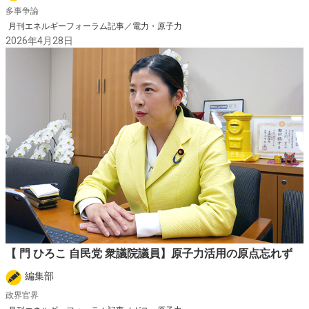
多事争論
月刊エネルギーフォーラム記事／電力・原子力
2026年4月28日
【 門 ひろこ 自民党 衆議院議員】原子力活用の原点忘れず
編集部
政界官界