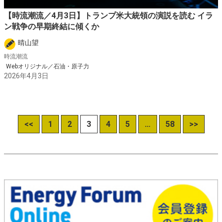
【時流潮流／4月3日】トランプ米大統領の演説を読む イラ
ン戦争の早期終結に傾くか
晴山望
時流潮流
Webオリジナル／石油・原子力
2026年4月3日
<<
1
2
3
4
5
…
58
>>