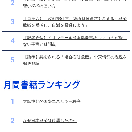
2
賢いSNSの使い方
【コラム】「敗戦後81年、経済財政運営を考える～経済
3
敗戦を反省し、自滅を回避しよう」
【記者通信】イオンモール熊本爆発事故 マスコミが報じ
4
ない事実と疑問点
【論考】懸念される「複合石油危機」 中東情勢の現況を
5
徹底解説
1
大転換期の国際エネルギー秩序
2
なぜ日本経済は停滞したのか