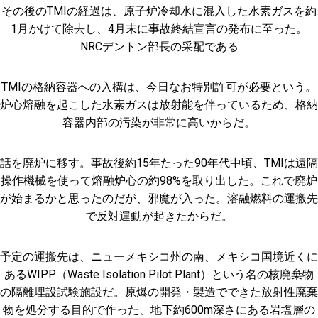
その後のTMIの経過は、原子炉冷却水に混入した水素ガスを約
1月かけて除去し、4月末に事故終結宣言の発布に至った。
NRCデントン部長の采配である
TMIの格納容器への入構は、今日なお特別許可が必要という。
炉心熔融を起こした水素ガスは放射能を伴っているため、格納
容器内部の汚染が非常に高いからだ。
話を廃炉に移す。事故後約15年たった90年代中頃、TMIは遠隔
操作機械を使って熔融炉心の約98%を取り出した。これで廃炉
が始まるかと思ったのだが、邪魔が入った。溶融燃料の運搬先
で反対運動が起きたからだ。
予定の運搬先は、ニューメキシコ州の南、メキシコ国境近くに
あるWIPP（Waste Isolation Pilot Plant）という名の核廃棄物
の隔離埋設試験施設だ。原爆の開発・製造でできた放射性廃棄
物を処分する目的で作った、地下約600m深さにある岩塩層の