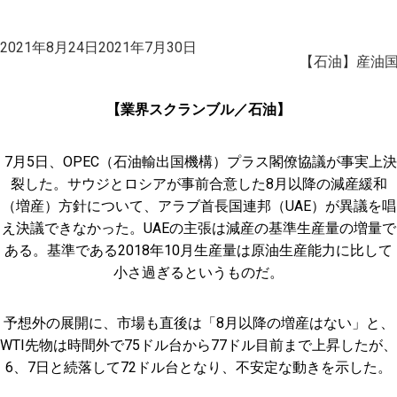
投
2021年8月24日
2021年7月30日
稿
【石油】産油国
日:
【業界スクランブル／石油】
7月5日、OPEC（石油輸出国機構）プラス閣僚協議が事実上決
裂した。サウジとロシアが事前合意した8月以降の減産緩和
（増産）方針について、アラブ首長国連邦（UAE）が異議を唱
え決議できなかった。UAEの主張は減産の基準生産量の増量で
ある。基準である2018年10月生産量は原油生産能力に比して
小さ過ぎるというものだ。
予想外の展開に、市場も直後は「8月以降の増産はない」と、
WTI先物は時間外で75ドル台から77ドル目前まで上昇したが、
6、7日と続落して72ドル台となり、不安定な動きを示した。