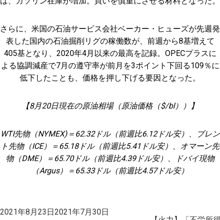
は、ガソリン在庫が増加。買いを慎重にさせる材料となった。
さらに、米国の石油サービス会社ベーカー・ヒューズが先週発
表した国内の石油掘削リグの稼働数が、前週から8基増えて
405基となり、2020年4月以来の最高を記録。OPECプラスに
よる協調減産で7月の遵守率が前月を3ポイント下回る109％に
低下したことも、価格を押し下げる要因となった。
【8月20日現在の原油相場（原油価格（$/bl））】
WTI先物（NYMEX)＝62.32ドル（前週比6.12ドル安）、ブレン
ト先物（ICE）＝65.18ドル（前週比5.41ドル安）、オマーン先
物（DME）＝65.70ドル（前週比4.39ドル安）、ドバイ現物
（Argus）＝65.33ドル（前週比4.57ドル安）
投
2021年8月23日
2021年7月30日
稿
【火力】「不労所得