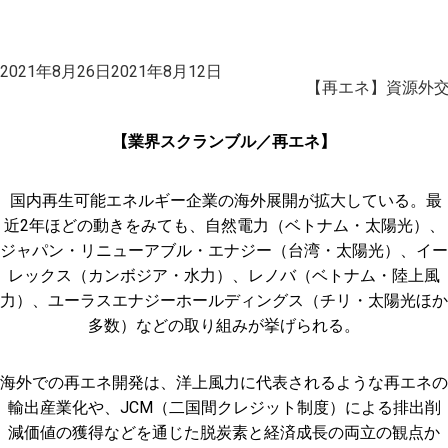
投
2021年8月26日
2021年8月12日
稿
【再エネ】資源外交
日:
【業界スクランブル／再エネ】
国内再生可能エネルギー企業の海外展開が拡大している。最
近2年ほどの動きをみても、自然電力（ベトナム・太陽光）、
ジャパン・リニューアブル・エナジー（台湾・太陽光）、イー
レックス（カンボジア・水力）、レノバ（ベトナム・陸上風
力）、ユーラスエナジーホールディングス（チリ・太陽光ほか
多数）などの取り組みが挙げられる。
海外での再エネ開発は、洋上風力に代表されるような再エネの
輸出産業化や、JCM（二国間クレジット制度）による排出削
減価値の獲得などを通じた脱炭素と経済成長の両立の観点か