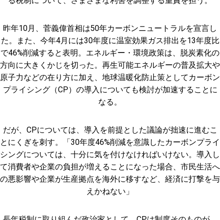
る税制について、さまざまな利害を調整する重責を担う。
昨年10月、菅義偉首相は50年カーボンニュートラルを宣言し
た。また、今年4月には30年度に温室効果ガス排出を13年度比
で46%削減すると表明。エネルギー・環境政策は、脱炭素化の
方向に大きくかじを切った。再生可能エネルギーの普及拡大や
原子力などの在り方に加え、地球温暖化防止策としてカーボン
プライシング（CP）の導入についても検討が加速することに
なる。
だが、CPについては、導入を前提とした議論が拙速に進むこ
とにくぎを刺す。「30年度46%削減を意識したカーボンプライ
シングについては、十分に気を付けなければいけない。導入し
て消費者や企業の負担が増えることになった場合、市民生活へ
の悪影響や企業が生産拠点を海外に移すなど、経済に打撃を与
えかねない」
長年税制に取り組んだ政治家として、CPは制度そのものが、