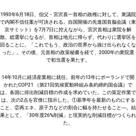
1993年6月18日、伯父・宮沢喜一首相の政権に対して、衆議院
で内閣不信任案が可決される。自国開催の先進国首脳会議（東
京サミット）を7月7日に控えながら、宮沢首相は衆院を解
散。総選挙になるが、首相は地元に帰らず、代わりに選挙区を
回ることに。「これでもう、政治の世界から抜け出られなくな
った」。その後、元首相の政策秘書を経て、2000年の衆院選
で初当選を果たす。
14年10月に経済産業相に就任。前年の13年にポーランドで開
かれたCOP21 （第21回気候変動枠組み条約締約国会議）で
は、各国に排出削減目標の作成を求めていた。この策定作業で
は、次の2点を官僚に指示した。①基準年を最新のものにする
こと、②再エネ、原子力などの割合に幅を持たせること―。結
果として、「30年度26%削減」と現実的な削減目標がつくられ
た。