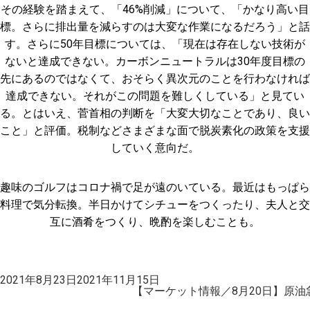
その経験を踏まえて、「46%削減」について、「かなり高い目
標。さらに排出量を減らすのは大変な作業になるだろう」と話
す。さらに50年目標については、「現在は存在しない技術が
ないと達成できない。カーボンニュートラルは30年度目標の
先にあるのではなくて、おそらく異次元のことを行わなければ
達成できない。それがこの問題を難しくしている」と見てい
る。とはいえ、菅首相の判断を「大変大切なことであり、良い
こと」と評価。税制などさまざまな面で脱炭素化の政策を支援
していく意向だ。
趣味のゴルフはコロナ禍で足が遠のいている。最近はもっぱら
料理で気分転換。半日かけてシチューをつくったり、夫人と交
互に酒肴をつくり、晩酌を楽しむことも。
投
2021年8月23日
2021年11月15日
稿
【マーケット情報／8月20日】原
日: