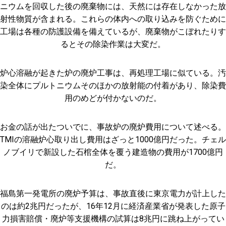
ニウムを回収した後の廃棄物には、天然には存在しなかった放
射性物質が含まれる。これらの体内への取り込みを防ぐために
工場は各種の防護設備を備えているが、廃棄物がこぼれたりす
るとその除染作業は大変だ。
炉心溶融が起きた炉の廃炉工事は、再処理工場に似ている。汚
染全体にプルトニウムそのほかの放射能の付着があり、除染費
用のめどが付かないのだ。
お金の話が出たついでに、事故炉の廃炉費用について述べる。
TMIの溶融炉心取り出し費用はざっと1000億円だった。チェル
ノブイリで新設した石棺全体を覆う建造物の費用が1700億円
だ。
福島第一発電所の廃炉予算は、事故直後に東京電力が計上した
のは約2兆円だったが、16年12月に経済産業省が発表した原子
力損害賠償・廃炉等支援機構の試算は8兆円に跳ね上がってい