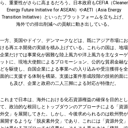
ら、重要性がさらに高まるだろう。日本政府もCEFIA（Cleaner
Energy Future Initiative for ASEAN）やAETI（Asia Energy
Transition Initiative）といったプラットフォームを立ち上げ、
海外での排出削減への貢献に動き出している。
一方、英国やドイツ、デンマークなどは、既にアジア市場にお
ける再エネ開発の実績を積み上げている。これらの国は、地場
企業だけでは事業化が困難な陸上風力や洋上風力を主なターゲ
ットに、現地大使館によるプロモーション、公的な貿易金融な
どを駆使し、自国企業による事業への入り込みや受注獲得を全
面的に支援する体制を構築。支援は案件形成段階の技術的面に
も及び、企業と政府の二人三脚による対応が特徴だ。
これまで日本は、海外における化石資源権益の確保を目的とし
て、政治的な根回しとトップダウンのアプローチによる「資源
外交」を展開してきた。しかし、今後求められるのは欧州勢が
展開するような「脱炭素外交」であり、これには「資源外交」