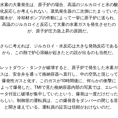
水素の大量発生は、原子炉の場合、高温のジルカロイと水の酸
化反応しか考えられない。蒸気発生器の二次側にたまっていた
復水が、冷却材ポンプの作動によって一挙に原子炉に送られ、
高温のジルカロイと反応して大量の水素ガスを発生させたの
が、原子炉圧力急上昇の原因だ。
さらに考えれば、ジルカロイ・水反応は大きな発熱反応である
から、この熱で炉心溶融が起きたとの説が出るのも当然だ。
レットダウン・タンクが破壊すると、原子炉で発生した水素ガ
スは、安全弁を通って格納容器へ直行し、中の空気と混じって
爆発性ガスと化す。このガスが10時間後に、何らかの衝撃に
よって爆発した。TMIで見た格納容器内部の写真では、エレベ
ータ付近に破壊が集中していたという。爆発は一度だけだった
らしい。制御室の運転員は、この爆発音をダンパーの閉じる音
と聞き違えている。運転員の証言は信頼がおけないのだ。