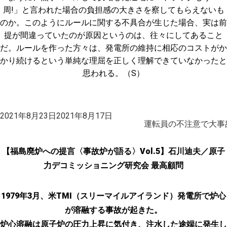
周!」と言われた場合の負担感の大きさを察してもらえないも
のか。このようにルールに関する不具合が生じた場合、実は前
提が間違っていたのが原因というのは、往々にしてあること
だ。ルールを作った方々は、発電所の維持に相応のコストがか
かり続けるという単純な理屈を正しく理解できていなかったと
思われる。（S）
投
2021年8月23日
2021年8月17日
稿
運転員の不注意で大事故
日:
【福島廃炉への提言〈事故炉が語る〉Vol.5】石川迪夫／原子
力デコミッショニング研究会 最高顧問
1979年3月、米TMI（スリーマイルアイランド）発電所で炉心
が溶融する事故が起きた。
炉心溶融は原子炉の圧力上昇に気付き、注水した途端に発生し