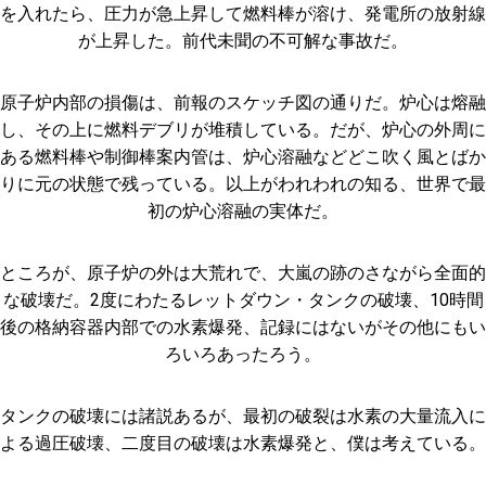
を入れたら、圧力が急上昇して燃料棒が溶け、発電所の放射線
が上昇した。前代未聞の不可解な事故だ。
原子炉内部の損傷は、前報のスケッチ図の通りだ。炉心は熔融
し、その上に燃料デブリが堆積している。だが、炉心の外周に
ある燃料棒や制御棒案内管は、炉心溶融などどこ吹く風とばか
りに元の状態で残っている。以上がわれわれの知る、世界で最
初の炉心溶融の実体だ。
ところが、原子炉の外は大荒れで、大嵐の跡のさながら全面的
な破壊だ。2度にわたるレットダウン・タンクの破壊、10時間
後の格納容器内部での水素爆発、記録にはないがその他にもい
ろいろあったろう。
タンクの破壊には諸説あるが、最初の破裂は水素の大量流入に
よる過圧破壊、二度目の破壊は水素爆発と、僕は考えている。