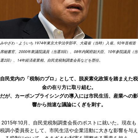
みやざわ・よういち 1974年東京大学法学部卒、大蔵省（当時）入省。92年首相首
席秘書官、2000年衆議院議員（当選3回）、08年内閣府副大臣、10年参院議員（当
選2回）、14年経済産業相。自民党税制調査会長などを歴任。
自民党内の「税制のプロ」として、脱炭素化政策を踏まえた税
金の在り方に取り組む。
だが、カーボンプライシングの導入には市民生活、産業への影
響から拙速な議論にくぎを刺す。
2015年10月、自民党税制調査会長のポストに就いた。現在も
税調小委員長として、市民生活や企業活動に大きな影響を与え