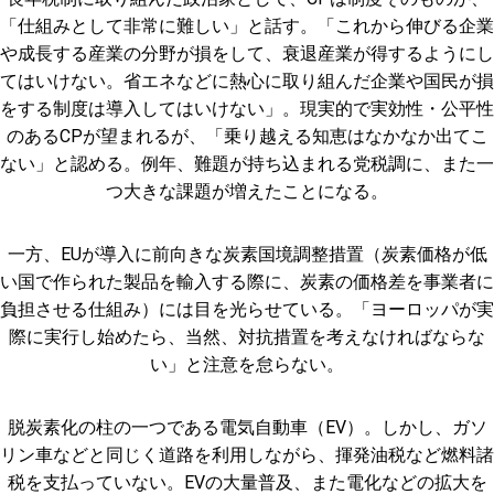
「仕組みとして非常に難しい」と話す。「これから伸びる企業
や成長する産業の分野が損をして、衰退産業が得するようにし
てはいけない。省エネなどに熱心に取り組んだ企業や国民が損
をする制度は導入してはいけない」。現実的で実効性・公平性
のあるCPが望まれるが、「乗り越える知恵はなかなか出てこ
ない」と認める。例年、難題が持ち込まれる党税調に、また一
つ大きな課題が増えたことになる。
一方、EUが導入に前向きな炭素国境調整措置（炭素価格が低
い国で作られた製品を輸入する際に、炭素の価格差を事業者に
負担させる仕組み）には目を光らせている。「ヨーロッパが実
際に実行し始めたら、当然、対抗措置を考えなければならな
い」と注意を怠らない。
脱炭素化の柱の一つである電気自動車（EV）。しかし、ガソ
リン車などと同じく道路を利用しながら、揮発油税など燃料諸
税を支払っていない。EVの大量普及、また電化などの拡大を