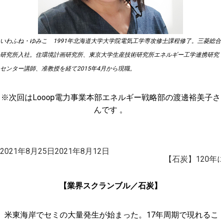
いわふね・ゆみこ 1991年北海道大学大学院電気工学専攻修士課程修了。三菱総合
研究所入社。住環境計画研究所、東京大学生産技術研究所エネルギー工学連携研究
センター講師、准教授を経て2015年4月から現職。
※次回はLooop電力事業本部エネルギー戦略部の渡邊裕美子さ
んです 。
投
2021年8月25日
2021年8月12日
稿
【石炭】120年
日:
【業界スクランブル／石炭】
米東海岸でセミの大量発生が始まった。17年周期で現れるこ