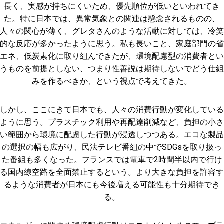
長く、実感が持ちにくいため、優先順位が低いといわれてき
た。特に日本では、異常気象との関連は懸念されるものの、
人々の関心が薄く、グレタさんのような活動に対しては、冷笑
的な反応が多かったように思う。私も長いこと、家庭部門の省
エネ、低炭素化に取り組んできたが、環境配慮型の消費者とい
うものを前提としない、つまり性善説は期待しないでどう仕組
みを作るべきか、という視点で考えてきた。
しかし、ここにきて日本でも、人々の消費行動が変化している
ように思う。プラスチック利用や再配達削減など、負担の小さ
い範囲から環境に配慮した行動が浸透しつつある。エコな製品
の選択の幅も広がり、民法テレビ番組の中でSDGsを取り扱っ
た番組も多くなった。フランスでは電車で2時間半以内で行け
る国内線空路を全面禁止するという。より大きな負担を許容す
るような消費者が日本にも今後増える可能性も十分期待でき
る。