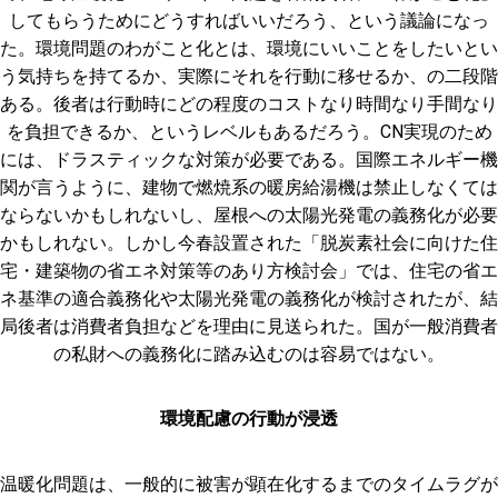
してもらうためにどうすればいいだろう、という議論になっ
た。環境問題のわがこと化とは、環境にいいことをしたいとい
う気持ちを持てるか、実際にそれを行動に移せるか、の二段階
ある。後者は行動時にどの程度のコストなり時間なり手間なり
を負担できるか、というレベルもあるだろう。CN実現のため
には、ドラスティックな対策が必要である。国際エネルギー機
関が言うように、建物で燃焼系の暖房給湯機は禁止しなくては
ならないかもしれないし、屋根への太陽光発電の義務化が必要
かもしれない。しかし今春設置された「脱炭素社会に向けた住
宅・建築物の省エネ対策等のあり方検討会」では、住宅の省エ
ネ基準の適合義務化や太陽光発電の義務化が検討されたが、結
局後者は消費者負担などを理由に見送られた。国が一般消費者
の私財への義務化に踏み込むのは容易ではない。
環境配慮の行動が浸透
温暖化問題は、一般的に被害が顕在化するまでのタイムラグが