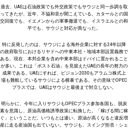
過去、UAEは石油政策でも外交政策でもサウジと同一歩調を取
ってきたが、近年、不協和音が聞こえている。カタールとの国
交回復でも、イエメンからの軍事撤退でも、イスラエルとの和
平でも、サウジと対応が異なった。
特に反発したのは、サウジによる海外企業に対する24年以降
の政府取引におけるリヤドへの中東本社・地域本部設置義務で
ある。現在、本邦企業を含め中東本部はドバイに置かれること
が多い。これは「ポスト石油」を見据えたUAEの長年の努力の
成果である。UAEにすれば、ビジョン2030もアラムコ株式上
場も難航しているサウジによる横暴である。その意味でOPEC
プラスでは、UAEはサウジと最後まで対立しない。
明らかに、今年に入りサウジもOPECプラス参加各国も、脱炭
素を意識し、原油高価格誘導政策に転換した。「稼げる間に稼
ぐ」ということだ。いつもとは違い、原油が高くなると違反増
産に走る産油国も出ていない。サウジも、スイング拒否・シェ