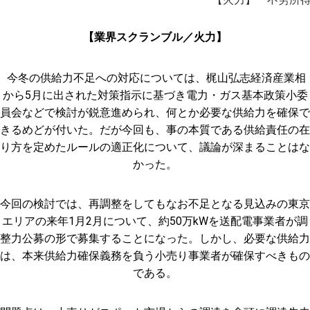
日:
【業界スクランブル／火力】
今冬の供給力不足への対応については、梶山弘志経済産業相
から5月に出された対策指示に基づき電力・ガス基本政策小委
員会などで検討が鋭意進められ、何とか必要な供給力を確保で
きるめどが付いた。だが今回も、事の本質である供給責任の在
り方を定めたルールの適正化について、議論が深まることはな
かった。
今回の検討では、再調整をしてもなお不足となる見込みの東京
エリアの来年1月2月について、約50万kWを送配電事業者が調
整力公募の形で募集することになった。しかし、必要な供給力
は、本来供給力確保義務を負う小売り事業者が確保すべきもの
である。