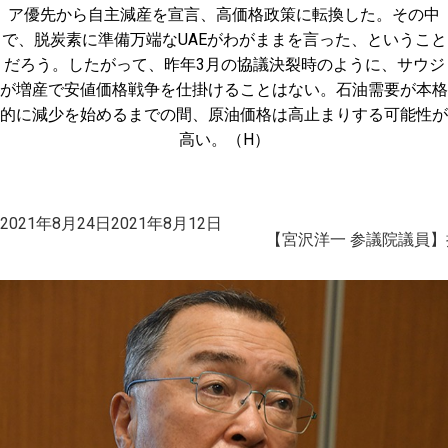
ア優先から自主減産を宣言、高価格政策に転換した。その中
で、脱炭素に準備万端なUAEがわがままを言った、ということ
だろう。したがって、昨年3月の協議決裂時のように、サウジ
が増産で安値価格戦争を仕掛けることはない。石油需要が本格
的に減少を始めるまでの間、原油価格は高止まりする可能性が
高い。（H）
投
2021年8月24日
2021年8月12日
稿
【宮沢洋一 参議院議員
日: