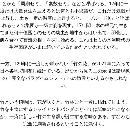
とから「周期ゼミ」「素数ゼミ」などと呼ばれる。17年に一
度だけ大量発生を迎えるとは何とも不思議だ。これだけ気温が
上昇し、土も一定の温度に上昇すると、「ブルードX」と呼ば
れるセミの集団が一気に姿を現す。17年間、木の根元で生き
てきた何十億匹ものセミの幼虫が地中からはい出て、羽化し、
餌を食べて繁殖の相手を探し始める。これはセミの氷河時代の
生存戦略がいまに続いているためだといわれている。
一方、120年に一度しか咲かない「竹の花」が2021年に入って
日本各地で開花し続けている。歴史から見るこの示唆は諸現象
の「完全なパラダイムシフト」への徴候といえるかもしれな
い。
竹という植物は、花が咲くと、竹林ごと一斉に枯れてしまう。
竹を主食にするジャイアントパンダにとっては試練の年になる
が、一斉に新しい竹の生命群が誕生する意味がある。すなわち
完全に刷新されるということに気付く。