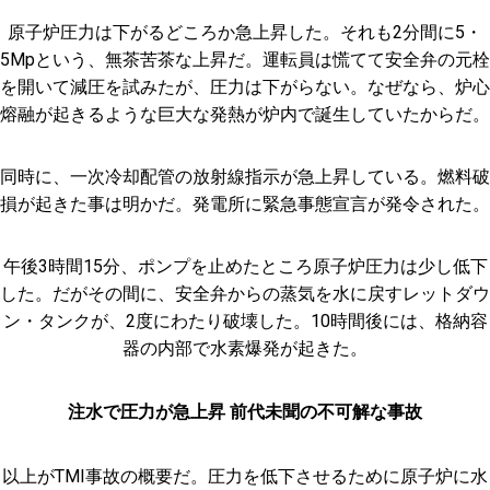
原子炉圧力は下がるどころか急上昇した。それも2分間に5・
5Mpという、無茶苦茶な上昇だ。運転員は慌てて安全弁の元栓
を開いて減圧を試みたが、圧力は下がらない。なぜなら、炉心
熔融が起きるような巨大な発熱が炉内で誕生していたからだ。
同時に、一次冷却配管の放射線指示が急上昇している。燃料破
損が起きた事は明かだ。発電所に緊急事態宣言が発令された。
午後3時間15分、ポンプを止めたところ原子炉圧力は少し低下
した。だがその間に、安全弁からの蒸気を水に戻すレットダウ
ン・タンクが、2度にわたり破壊した。10時間後には、格納容
器の内部で水素爆発が起きた。
注水で圧力が急上昇 前代未聞の不可解な事故
以上がTMI事故の概要だ。圧力を低下させるために原子炉に水