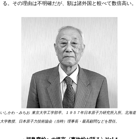
る。その理由は不明確だが、額は諸外国と較べて数倍高い。
いしかわ・みちお 東京大学工学部卒。１９５７年日本原子力研究所入所。北海道
大学教授、日本原子力技術協会（当時）理事長・最高顧問などを歴任。