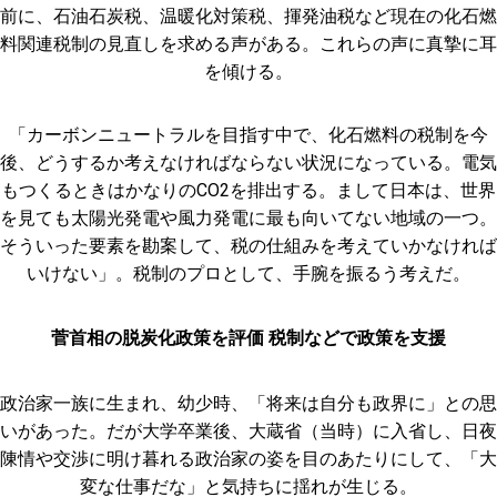
前に、石油石炭税、温暖化対策税、揮発油税など現在の化石燃
料関連税制の見直しを求める声がある。これらの声に真摯に耳
を傾ける。
「カーボンニュートラルを目指す中で、化石燃料の税制を今
後、どうするか考えなければならない状況になっている。電気
もつくるときはかなりのCO2を排出する。まして日本は、世界
を見ても太陽光発電や風力発電に最も向いてない地域の一つ。
そういった要素を勘案して、税の仕組みを考えていかなければ
いけない」。税制のプロとして、手腕を振るう考えだ。
菅首相の脱炭化政策を評価 税制などで政策を支援
政治家一族に生まれ、幼少時、「将来は自分も政界に」との思
いがあった。だが大学卒業後、大蔵省（当時）に入省し、日夜
陳情や交渉に明け暮れる政治家の姿を目のあたりにして、「大
変な仕事だな」と気持ちに揺れが生じる。