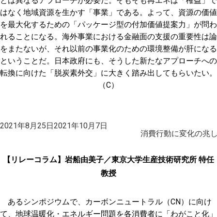
とは異なるアプローチが必要だ。そもそも再エネは「権益」で
はなく地域資源を生かす「事業」である。よって、資源の価値
を最大化するための「パッケージ型の付加価値提案力」が問わ
れることになる。海外事業における金融面の支援の重要性は論
をまたないが、それ以前の事業化のための環境整備が肝になる
ということだ。日本政府にも、そうした新たなアプローチへの
転換に向けた「脱炭素外交」に大きく踏み出してもらいたい。
（C）
投
2021年8月25日
2021年10月7日
稿
消費行動に変化の兆し
日:
【リレーコラム】岩船由美子／東京大学生産技術研究所 特任
教授
あるシンポジウムで、カーボンニュートラル（CN）に向け
て、地球温暖化・エネルギー問題を各消費者に「わがこと化」