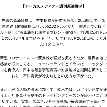
【アーガスメディア＝週刊原油概況】
先週の原油価格は、主要指標が軒並み急落。20日時点で、米
国のWTI先物価格はバレル62.32ドルとなり、前週比で6.12ド
ル下落。北海原油を代表するブレント先物も、前週比5.41ドル
安の65.18ドルまで値を下げた。いずれも5月20日以来、3カ月
ぶりの安値だ。
新型コロナウイルスの変異株が猛威を振るうなか、世界各地で
感染が拡大してる。ニュージーランドとイランは、ロックダウ
ンを再導入。日本も緊急事態宣言の対象地域と期間を拡大して
おり、石油需要が冷え込むとの見方が広がった。
また、経済活動の減速に加えて、欧米では、ガソリン需要が盛
り上がりを見せる夏季のドライビングシーズンが終わりに近づ
いている。実際、米エネルギー情報局が毎週発表する統計で