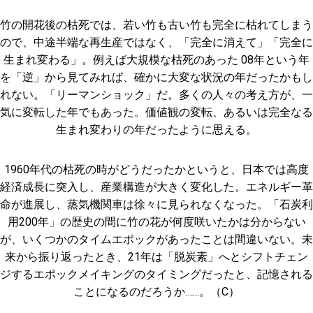
竹の開花後の枯死では、若い竹も古い竹も完全に枯れてしまう
ので、中途半端な再生産ではなく、「完全に消えて」「完全に
生まれ変わる」。例えば大規模な枯死のあった 08年という年
を「逆」から見てみれば、確かに大変な状況の年だったかもし
れない。「リーマンショック」だ。多くの人々の考え方が、一
気に変転した年でもあった。価値観の変転、あるいは完全なる
生まれ変わりの年だったように思える。
1960年代の枯死の時がどうだったかというと、日本では高度
経済成長に突入し、産業構造が大きく変化した。エネルギー革
命が進展し、蒸気機関車は徐々に見られなくなった。「石炭利
用200年」の歴史の間に竹の花が何度咲いたかは分からない
が、いくつかのタイムエポックがあったことは間違いない。未
来から振り返ったとき、21年は「脱炭素」へとシフトチェン
ジするエポックメイキングのタイミングだったと、記憶される
ことになるのだろうか……。（C）