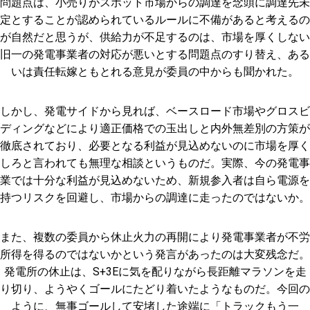
問題点は、小売りがスポット市場からの調達を念頭に調達先未
定とすることが認められているルールに不備があると考えるの
が自然だと思うが、供給力が不足するのは、市場を厚くしない
旧一の発電事業者の対応が悪いとする問題点のすり替え、ある
いは責任転嫁ともとれる意見が委員の中からも聞かれた。
しかし、発電サイドから見れば、ベースロード市場やグロスビ
ディングなどにより適正価格での玉出しと内外無差別の方策が
徹底されており、必要となる利益が見込めないのに市場を厚く
しろと言われても無理な相談というものだ。実際、今の発電事
業では十分な利益が見込めないため、新規参入者は自ら電源を
持つリスクを回避し、市場からの調達に走ったのではないか。
また、複数の委員から休止火力の再開により発電事業者が不労
所得を得るのではないかという発言があったのは大変残念だ。
発電所の休止は、S+3Eに気を配りながら長距離マラソンを走
り切り、ようやくゴールにたどり着いたようなものだ。今回の
ように、無事ゴールして安堵した途端に「トラックもう一