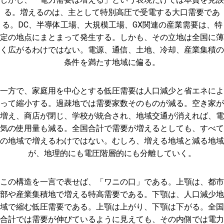
る。増えるのは、主として特別高圧で受電する大口需要であ
る。DC、半導体工場、大規模工場、GX関連の産業需要は、特
定の地点にまとまって発生する。しかも、その立地は全国に薄
く広がるわけではない。電源、通信、土地、冷却、産業集積の
条件を満たす地域に偏る。
一方で、家庭用を中心とする低圧需要は人口減少と省エネによ
って縮小する。過疎地では需要家数そのものが減る。空き家が
増え、商店が閉じ、学校が統合され、地域交通が消えれば、電
気の使用量も減る。全国合計で需要が増えるとしても、すべて
の地域で増えるわけではない。むしろ、増える地域と減る地域
が、地理的にも電圧階層的にも分離していく。
この構造を一言で表せば、「ワニの口」である。上顎は、都市
部や産業集積地で増える特高需要である。下顎は、人口減少地
域で縮む低圧需要である。上顎は上がり、下顎は下がる。全国
合計では需要が伸びているように見えても、その内側では電力