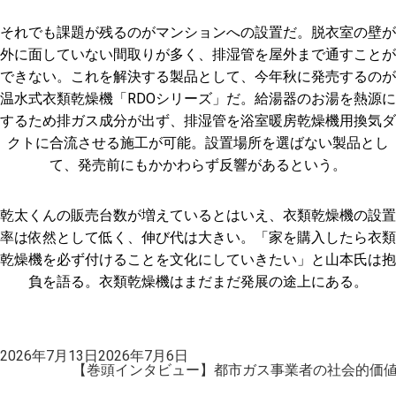
それでも課題が残るのがマンションへの設置だ。脱衣室の壁が
外に面していない間取りが多く、排湿管を屋外まで通すことが
できない。これを解決する製品として、今年秋に発売するのが
温水式衣類乾燥機「RDOシリーズ」だ。給湯器のお湯を熱源に
するため排ガス成分が出ず、排湿管を浴室暖房乾燥機用換気ダ
クトに合流させる施工が可能。設置場所を選ばない製品とし
て、発売前にもかかわらず反響があるという。
乾太くんの販売台数が増えているとはいえ、衣類乾燥機の設置
率は依然として低く、伸び代は大きい。「家を購入したら衣類
乾燥機を必ず付けることを文化にしていきたい」と山本氏は抱
負を語る。衣類乾燥機はまだまだ発展の途上にある。
投
2026年7月13日
2026年7月6日
稿
【巻頭インタビュー】都市ガス事業者の社会的価値
日: