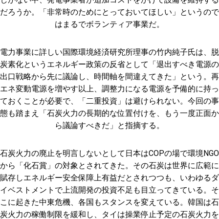
だろうか。「非常時のためにとっておいてほしい」というので
はまるでボランティア事業だ。
電力事業に詳しい国際環境経済研究所理事の竹内純子氏は、脱
炭素化というエネルギー政策の反省として「退出すべき電源の
出口戦略から先に議論し、時間軸を間違えてきた」という。再
エネ変動電源を増やす以上、調整力になる電源を予備的に持っ
ておくことが必要で、「二重投資」は避けられない。今回の事
態も踏まえ「石炭火力の長期的な位置付けを、もう一度正面か
ら議論すべきだ」と指摘する。
石炭火力の廃止を明言しないとして日本はCOPの場で環境NGO
から「化石賞」の対象とされてきた。その石炭は世界に広範に
賦存しエネルギー安全保障上有益だとされつつも、いわゆるダ
イベストメントで上流開発の投資不足も目立ってきている。そ
こに起きた中東危機、各国もスタンスを変えている。韓国は石
炭火力の稼働制限を緩和し、タイは操業停止予定の石炭火力を