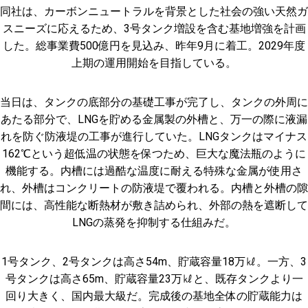
同社は、カーボンニュートラルを背景とした社会の強い天然ガ
スニーズに応えるため、3号タンク増設を含む基地増強を計画
した。総事業費500億円を見込み、昨年9月に着工。2029年度
上期の運用開始を目指している。
当日は、タンクの底部分の基礎工事が完了し、タンクの外周に
あたる部分で、LNGを貯める金属製の外槽と、万一の際に液漏
れを防ぐ防液堤の工事が進行していた。LNGタンクはマイナス
162℃という超低温の状態を保つため、巨大な魔法瓶のように
機能する。内槽には過酷な温度に耐える特殊な金属が使用さ
れ、外槽はコンクリートの防液堤で覆われる。内槽と外槽の隙
間には、高性能な断熱材が敷き詰められ、外部の熱を遮断して
LNGの蒸発を抑制する仕組みだ。
1号タンク、2号タンクは高さ54m、貯蔵容量18万㎘。一方、3
号タンクは高さ65m、貯蔵容量23万㎘と、既存タンクより一
回り大きく、国内最大級だ。完成後の基地全体の貯蔵能力は