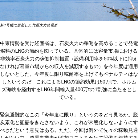
新1号機に更新した竹原火力発電所
中東情勢を受け経産省は、石炭火力の稼働を高めることで発電
燃料のLNGの節約を図っている。具体的には容量市場における
非効率石炭火力の稼働抑制措置（設備利用率を50%以下に抑え
なければ容量市場からの収入を減額するもの）を今年度は適用
しないとした。今年度に限り稼働率を上げてもペナルティはな
しというのだ。これによるLNGの節約効果は50万tで、ホルム
ズ海峡を経由するLNG年間輸入量400万tの1割強に当たるとし
ている。
緊急避難的なこの「今年度に限り」というのをどう見るか。脱
炭素化と齟齬をきたさないよう、これが常態化しないようにす
べきだという意見はある。ただ、今回は例外で先々の稼動見通
しがない中、発電事業者が追加コストをかけて設備を維持する