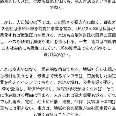
起点としてきた。行政も企業も住民も、電力が戻るという前提
で動く。
しかし、人口減少の下では、この強さが逆方向に働く。都市ガ
ス会社は供給区域を前提に事業を営み、LPガスやSSは採算が
悪化すれば撤退圧力を受ける。水道も自治体財政の限界に直面
し、バスや鉄道は減便や廃止を迫られる。一方、電力は制度的
にも社会的にも撤退しにくい。USの優等生であるがゆえに、
逃げ場がない。
これは皮肉ではなく、構造的な宿命である。地域社会が末端か
ら機能を失うとき、最後まで残るインフラは、空洞化した固定
費を抱えるインフラでもある。水道が壊れ、公共交通が消え、
SSが撤退し、熱供給が細り、病院や学校が遠くなれば、そこ
に住み続ける理由は弱まる。人が去れば電力需要も減る。それ
でも配電線、電柱、柱上変圧器、巡視、伐採、災害復旧体制は
直ちには消えない。電力は、地域社会の縮退が生む固定費を最
も重く背負うことになる。