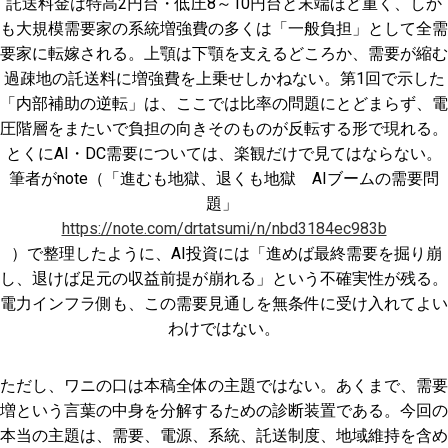
託送料金は特高2円台・低圧8～10円台と末端ほど重く、しか
も大規模需要家の系統増強費の多くは「一般負担」として全需
要家に転嫁される。上顎は下顎を支えるどころか、需要が縮む
過疎地の託送料に増強費を上乗せしかねない。第1回で示した
「内部補助の逆転」は、ここでは比率の問題にとどまらず、電
圧階層をまたいで負担の向きそのものが反転する形で現れる。
とくにAI・DC需要については、楽観だけで見てはならない。
筆者がnote（「進むも地獄、退くも地獄 AIブームの需要問
題」
https://note.com/drtatsumi/n/nbd3184ec983b
）で整理したように、AI投資には「進めば最終需要を掘り崩
し、退けば足元の収益前提が崩れる」という不確実性が残る。
電力インフラ側も、この需要見通しを無条件に受け入れてよい
わけではない。
ただし、ワニの口は本稿全体の主題ではない。あくまで、需要
増という言葉の中身を分解するための診断装置である。今回の
本当の主題は、需要、電源、系統、託送制度、地域維持を含め