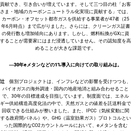
貢献でき、引き合いが増えています。そして三つ目の柱「お客
さま・地域のカーボンニュートラル化実現に貢献する」では、
カーボン・オフセット都市ガスを供給する事業者が47者（25
年6月時点）まで広がりました。さらには、クリーンガス証書
の発行数も増加傾向にあります。しかし、燃料転換がGXに資
することが需要家にはまだ浸透していません。その認知度を高
めることが大きな課題です。
―30年eメタンなどの1%導入に向けての取り組みは。
辻
個別プロジェクトは、インフレなどの影響を受けつつも、
バイオガスの海外調達・国内の地産地消と組み合わせること
で、30年の目標達成を目指しています。制度面では、エネル
ギー供給構造高度化法の中で、天然ガスとの値差を託送料金で
回収できる仕組みが整いました。また、IPCC（気候変動に関
する政府間パネル）や、GHG（温室効果ガス）プロトコルとい
った国際的なCO2カウントルールにおいて、eメタンを含む