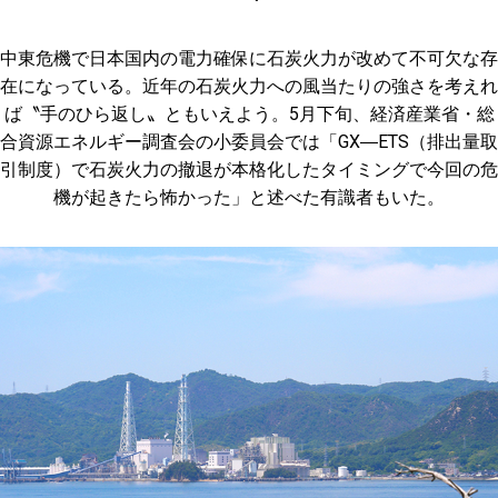
中東危機で日本国内の電力確保に石炭火力が改めて不可欠な存
在になっている。近年の石炭火力への風当たりの強さを考えれ
ば〝手のひら返し〟ともいえよう。5月下旬、経済産業省・総
合資源エネルギー調査会の小委員会では「GX―ETS（排出量取
引制度）で石炭火力の撤退が本格化したタイミングで今回の危
機が起きたら怖かった」と述べた有識者もいた。