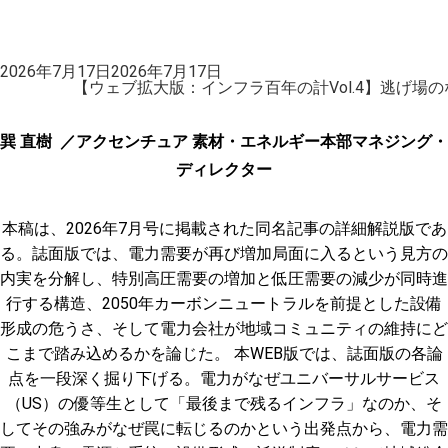
投
2026年7月17日
2026年7月17日
稿
【ウェブ拡大版：インフラ百年の計Vol.4】逃げ場
日:
巽 直樹 ／アクセンチュア 素材・エネルギー本部マネジング・
ディレクター
本稿は、2026年7月号に掲載された同名記事の詳細解説版であ
る。誌面版では、電力需要が再び増加局面に入るという見方の
内実を分解し、特別高圧需要の増加と低圧需要の減少が同時進
行する構造、2050年カーボンニュートラルを前提とした設備
形成の危うさ、そして電力会社が地域コミュニティの維持にど
こまで踏み込めるかを論じた。 本WEB版では、誌面版の各論
点を一段深く掘り下げる。電力がなぜユニバーサルサービス
（US）の優等生として「最後まで残るインフラ」なのか、そ
してその強みがなぜ罠に転じるのかという出発点から、電力需