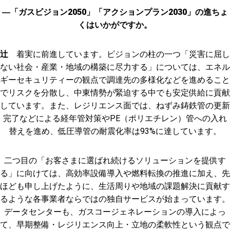
―「ガスビジョン2050」「アクションプラン2030」の進ちょ
くはいかがですか。
辻
着実に前進しています。ビジョンの柱の一つ「災害に屈し
ない社会・産業・地域の構築に尽力する」については、エネル
ギーセキュリティーの観点で調達先の多様化などを進めること
でリスクを分散し、中東情勢が緊迫する中でも安定供給に貢献
しています。また、レジリエンス面では、ねずみ鋳鉄管の更新
完了などによる経年管対策やPE（ポリエチレン）管への入れ
替えを進め、低圧導管の耐震化率は93%に達しています。
二つ目の「お客さまに選ばれ続けるソリューションを提供す
る」に向けては、高効率設備導入や燃料転換の推進に加え、先
ほども申し上げたように、生活周りや地域の課題解決に貢献す
るような各事業者ならではの独自サービスが始まっています。
データセンターも、ガスコージェネレーションの導入によっ
て、早期整備・レジリエンス向上・立地の柔軟性という観点で