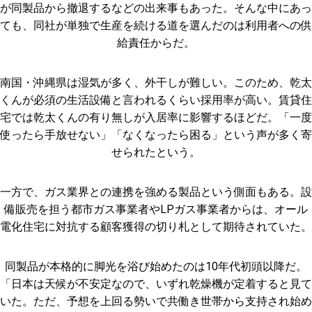
が同製品から撤退するなどの出来事もあった。そんな中にあっ
ても、同社が単独で生産を続ける道を選んだのは利用者への供
給責任からだ。
南国・沖縄県は湿気が多く、外干しが難しい。このため、乾太
くんが必須の生活設備と言われるくらい採用率が高い。賃貸住
宅では乾太くんの有り無しが入居率に影響するほどだ。「一度
使ったら手放せない」「なくなったら困る」という声が多く寄
せられたという。
一方で、ガス業界との連携を強める製品という側面もある。設
備販売を担う都市ガス事業者やLPガス事業者からは、オール
電化住宅に対抗する顧客獲得の切り札として期待されていた。
同製品が本格的に脚光を浴び始めたのは10年代初頭以降だ。
「日本は天候が不安定なので、いずれ乾燥機が定着すると見て
いた。ただ、予想を上回る勢いで共働き世帯から支持され始め