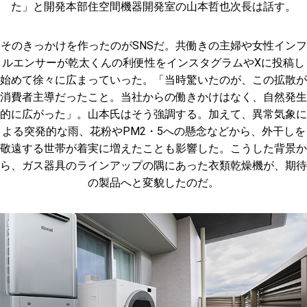
た」と開発本部住空間機器開発室の山本哲也次長は話す。
そのきっかけを作ったのがSNSだ。共働きの主婦や女性インフ
ルエンサーが乾太くんの利便性をインスタグラムやXに投稿し
始めて徐々に広まっていった。「当時驚いたのが、この拡散が
消費者主導だったこと。当社からの働きかけはなく、自然発生
的に広がった」。山本氏はそう強調する。加えて、異常気象に
よる突発的な雨、花粉やPM2・5への懸念などから、外干しを
敬遠する世帯が着実に増えたことも影響した。こうした背景か
ら、ガス器具のラインアップの隅にあった衣類乾燥機が、期待
の製品へと変貌したのだ。