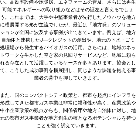
い。高効率設備や床暖房、エネファームの普及、さらには再生
可能エネルギーへの取り組みなどはその証左と言えるでしょ
う。これまでは、大手や中堅事業者が先行したノウハウを地方
に横展開する形が主流でしたが、最近は「地方発」のソリュー
ションが全国に波及する事例が出てきています。例えば、地方
自治体と連携したJ―クレジットの創出や、地元の下水・ゴミ
処理場から発生するバイオガスの活用。さらには、地域のネッ
トワークを生かした空き家の見回りサービスなど、地域に頼ら
れる存在として活躍しているケースが多々あります。協会とし
て、こうした成功事例を横展開し、同じような課題を抱える事
業者の背中を押していきます。
また、国のコンパクトシティ政策と、都市を起点にインフラを
形成してきた都市ガス事業は非常に親和性が高く、産業政策や
中小企業政策の観点からも、関係省庁や地方自治体に対し、地
元の都市ガス事業者が地方創生の核となるポテンシャルを持つ
ことを強く訴えていきます。