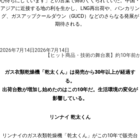
心待ちにしています」との言葉で締めくくられていた。中国・
アジアに近接する地の利を生かし、LNG再出荷や、バンカリン
グ、ガスアップクールダウン（GUCD）などのさらなる発展が
期待される。
投
2026年7月14日
2026年7月14日
稿
【ヒット商品・技術の舞台裏】約10年前
日:
ガス衣類乾燥機「乾太くん」は発売から30年以上が経過す
る。
出荷台数が増加し始めたのはこの10年だ。生活環境の変化が
影響している。
リンナイ 乾太くん
リンナイのガス衣類乾燥機「乾太くん」がこの10年で販売台