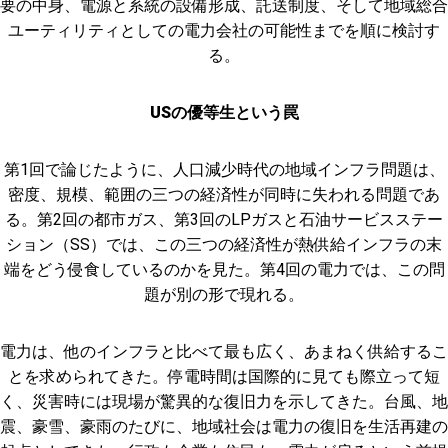
要の中身、電源と系統の設備形成、託送制度、そして地域総合
ユーティリティとしての電力会社の可能性までを順に検討す
る。
USの優等生という罠
第1回で論じたように、人口減少時代の地域インフラ問題は、
密度、規模、範囲の三つの経済性が同時に失われる問題であ
る。第2回の都市ガス、第3回のLPガスと石油サービスステー
ション（SS）では、この三つの経済性が熱供給インフラの末
端をどう侵食しているのかを見た。第4回の電力では、この問
題が別の形で現れる。
電力は、他のインフラと比べて最も広く、あまねく供給するこ
とを求められてきた。停電時間は国際的に見ても際立って短
く、災害時には現場が驚異的な復旧力を示してきた。台風、地
震、豪雪、豪雨のたびに、地域社会は電力の復旧を生活再建の