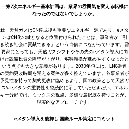
―第7次エネルギー基本計画は、業界の雰囲気を変える転機に
なったのではないでしょうか。
辻
天然ガスはCN達成後も重要なエネルギー源であり、eメタ
ンはCN化の鍵となると位置付けられたことは、事業者が「引
き続き社会に貢献できる」という自信につながっています。需
要家にとっても、天然ガスシフトやその先のeメタン導入に向
けた設備投資の障壁が下がり、燃料転換が進めやすくなったと
いう点でも大きな意義があります。2030年頃には、LNG調達
の契約更改時期を迎える案件が多く控えています。各事業者が
予見性を持って契約更改に臨めるよう、国の政策として天然ガ
スやeメタンの重要性を継続的に示していただきたい。エネル
ギー分野では、ミックスの視点、多様な選択肢を持つことが、
現実的なアプローチです。
eメタン導入を後押し 国際ルール策定にコミット