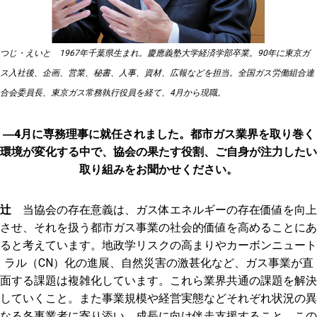
つじ・えいと 1967年千葉県生まれ。慶應義塾大学経済学部卒業。90年に東京ガ
ス入社後、企画、営業、秘書、人事、資材、広報などを担当。全国ガス労働組合連
合会委員長、東京ガス常務執行役員を経て、4月から現職。
―4月に専務理事に就任されました。都市ガス業界を取り巻く
環境が変化する中で、協会の果たす役割、ご自身が注力したい
取り組みをお聞かせください。
辻
当協会の存在意義は、ガス体エネルギーの存在価値を向上
させ、それを扱う都市ガス事業の社会的価値を高めることにあ
ると考えています。地政学リスクの高まりやカーボンニュート
ラル（CN）化の進展、自然災害の激甚化など、ガス事業が直
面する課題は複雑化しています。これら業界共通の課題を解決
していくこと。また事業規模や経営実態などそれぞれ状況の異
なる各事業者に寄り添い、成長に向け伴走支援すること。この