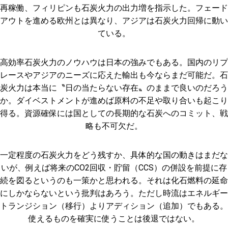
再稼働、フィリピンも石炭火力の出力増を指示した。フェード
アウトを進める欧州とは異なり、アジアは石炭火力回帰に動い
ている。
高効率石炭火力のノウハウは日本の強みでもある。国内のリプ
レースやアジアのニーズに応えた輸出も今ならまだ可能だ。石
炭火力は本当に〝日の当たらない存在〟のままで良いのだろう
か。ダイベストメントが進めば原料の不足や取り合いも起こり
得る。資源確保には国としての長期的な石炭へのコミット、戦
略も不可欠だ。
一定程度の石炭火力をどう残すか、具体的な国の動きはまだな
いが、例えば将来のCO2回収・貯留（CCS）の併設を前提に存
続を図るというのも一策かと思われる。それは化石燃料の延命
にしかならないという批判はあろう。ただし時流はエネルギー
トランジション（移行）よりアディション（追加）でもある。
使えるものを確実に使うことは後退ではない。