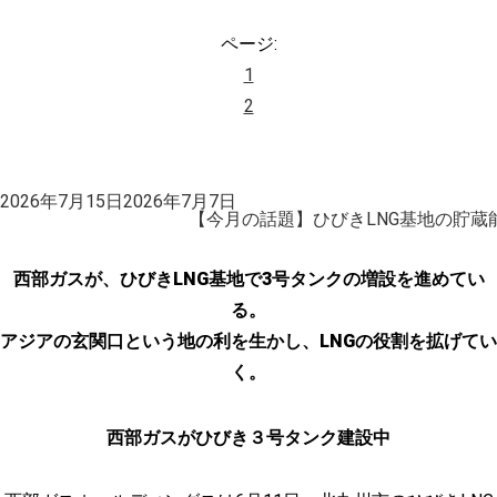
ページ:
1
2
投
2026年7月15日
2026年7月7日
稿
【今月の話題】ひびきLNG基地の貯蔵
日:
西部ガスが、ひびきLNG基地で3号タンクの増設を進めてい
る。
アジアの玄関口という地の利を生かし、LNGの役割を拡げてい
く。
西部ガスがひびき３号タンク建設中