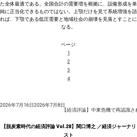
た全体最適である。全国合計の需要増を根拠に、設備形成を単
純に正当化できるものではない。上顎だけを見て系統増強を語
れば、下顎である低圧需要と地域社会の崩壊を見落とすことに
なる。
ページ:
1
2
3
4
投
2026年7月16日
2026年7月8日
稿
【経済評論】中東危機で再認識さ
日:
【脱炭素時代の経済評論 Vol.28】関口博之 ／経済ジャーナリ
スト