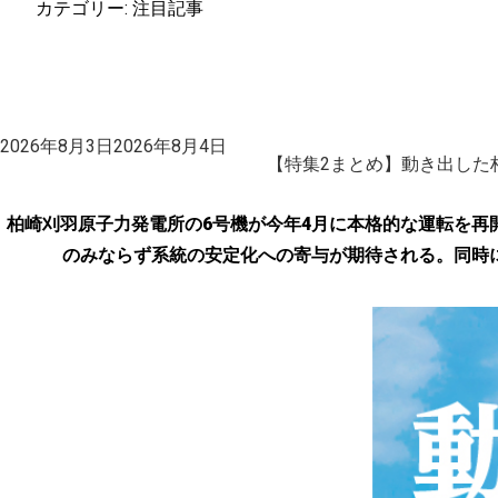
カテゴリー:
注目記事
投
2026年8月3日
2026年8月4日
稿
【特集2まとめ】動き出した
日:
柏崎刈羽原子力発電所の6号機が今年4月に本格的な運転を再
のみならず系統の安定化への寄与が期待される。同時