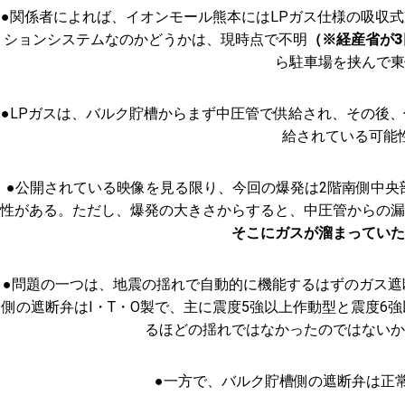
●関係者によれば、イオンモール熊本にはLPガス仕様の吸収
ションシステムなのかどうかは、現時点で不明
（※経産省が
ら駐車場を挟んで東
●LPガスは、バルク貯槽からまず中圧管で供給され、その後
給されている可能
●公開されている映像を見る限り、今回の爆発は2階南側中
性がある。ただし、爆発の大きさからすると、中圧管からの漏
そこにガスが溜まっていた
●問題の一つは、地震の揺れで自動的に機能するはずのガス
側の遮断弁はI・T・O製で、主に震度5強以上作動型と震度
るほどの揺れではなかったのではないか
●一方で、バルク貯槽側の遮断弁は正