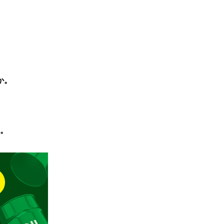
。
か。
。