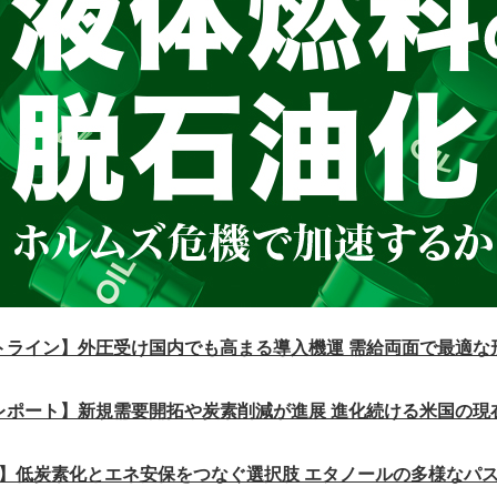
トライン】外圧受け国内でも高まる導入機運 需給両面で最適な
レポート】新規需要開拓や炭素削減が進展 進化続ける米国の現
】低炭素化とエネ安保をつなぐ選択肢 エタノールの多様なパ