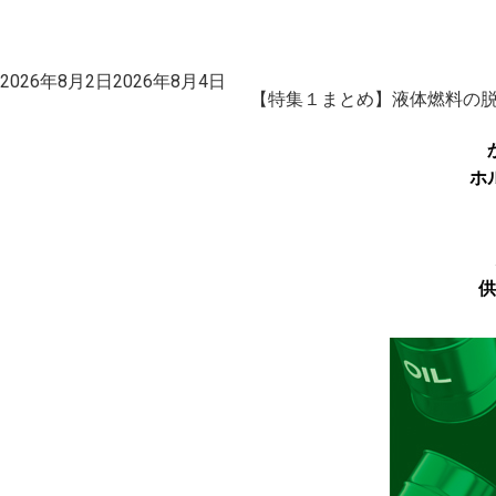
投
2026年8月2日
2026年8月4日
稿
【特集１まとめ】液体燃料の脱
日:
ホ
供