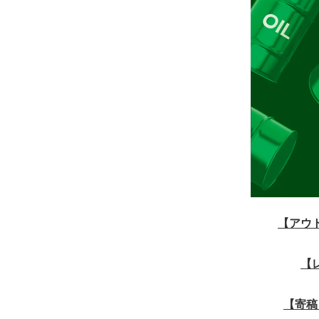
【アウ
【
【寄稿