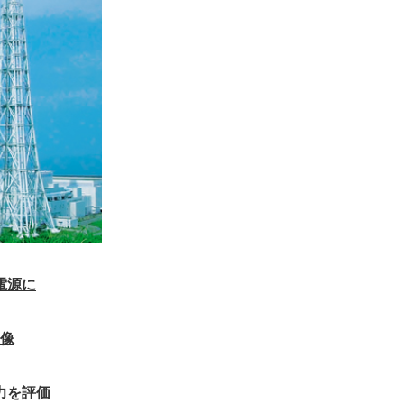
電源に
像
力を評価