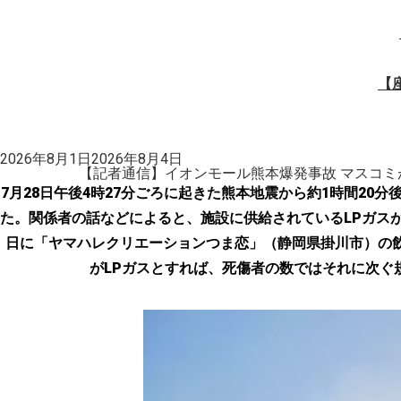
【
投
2026年8月1日
2026年8月4日
稿
【記者通信】イオンモール熊本爆発事故 マスコミ
日:
7月28日午後4時27分ごろに起きた熊本地震から約1時間2
た。関係者の話などによると、施設に供給されているLPガスが
日に「ヤマハレクリエーションつま恋」（静岡県掛川市）の飲
がLPガスとすれば、死傷者の数ではそれに次ぐ