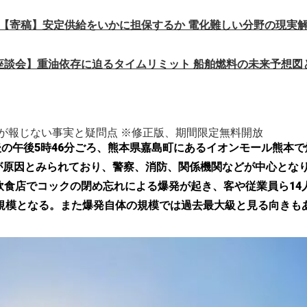
【寄稿】安定供給をいかに担保するか 電化難しい分野の現実
座談会】重油依存に迫るタイムリミット 船舶燃料の未来予想図
が報じない事実と疑問点 ※修正版、期間限定無料開放
0分後の午後5時46分ごろ、熊本県嘉島町にあるイオンモール熊本
原因とみられており、警察、消防、関係機関などが中心となり現地
食店でコックの閉め忘れによる爆発が起き、客や従業員ら14
規模となる。また爆発自体の規模では過去最大級と見る向きも