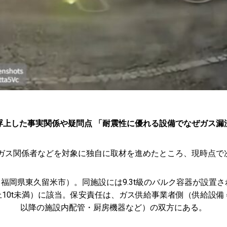
浮上した事実関係や疑問点 「耐震性に優れる設備でなぜガス漏
市ガス関係者などを対象に独自に取材を進めたところ、現時点で
＝福岡県東久留米市）。同施設には9.3t級のバルク容器が設置
上10t未満）に該当。保安責任は、ガス供給事業者側（供給設
以降の施設内配管・厨房機器など）の双方にある。