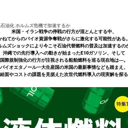
石油化 ホルムズ危機で加速するか
米国・イラン戦争の停戦の行方が混とんとする中、
かねてからのバイオ資源争奪戦がさらに激化する可能性がある
ルムズショックにより今こそ石油代替燃料の普及は加速するの
沖縄での先行導入への動きが始まったE10ガソリン、そして
国際規制強化の行方が注視される船舶燃料を巡る現在地は―。
バイオエタノール一大生産国の米国の最新事情なども踏まえ、
給面やコストの課題を見据えた次世代燃料導入の現実解を探る