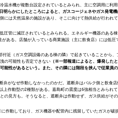
式冷温水機が複数台設定されているとみられ、主に空調用に利
3日明らかにしたところによると、ガスコージェネやガス発電機
側には天然温泉の施設があり、そこに向けて熱供給が行われて
、低圧管に減圧されているとみられる。エネルギー機器のある
性がある。店舗が入っている商業施設（主に飲食店）には低圧
央部付近（ガス空調設備のある棟の隣）で起きていることから、
洩の可能性も否定できない
（※一部報道によると、爆発したと
可能性があるという。また、その隣には階段を挟んで従業員の
遮断弁がなぜ作動しなかったのかだ。遮断弁はバルク側と飲食店
6強以上作動型の2種類がある。嘉島町の震度は6強相当とみられ
との見方も。そうなると、遮断弁は作動せず、ガス供給がその
常に作動しており、ガス機器や配管内に残留していたガスが破