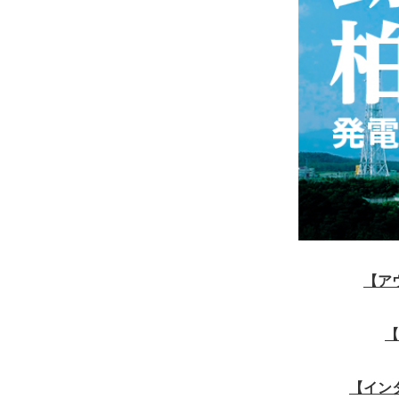
【ア
【
【イン