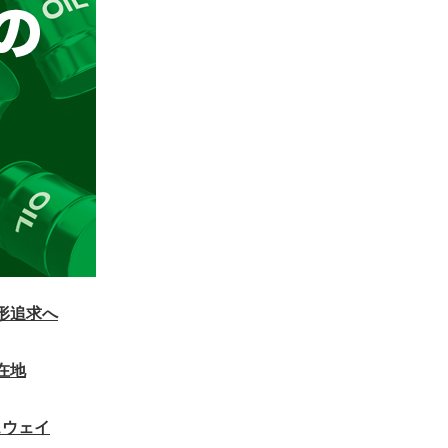
形追求へ
在地
スウェイ