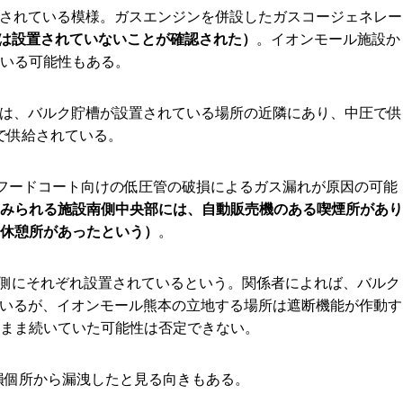
用されている模様。ガスエンジンを併設したガスコージェネレー
は設置されていないことが確認された）
。イオンモール施設か
いる可能性もある。
棟は、バルク貯槽が設置されている場所の近隣にあり、中圧で供
で供給されている。
フードコート向けの低圧管の破損によるガス漏れが原因の可能
みられる施設南側中央部には、自動販売機のある喫煙所があり
休憩所があったという）
。
側にそれぞれ設置されているという。関係者によれば、バルク
ているが、イオンモール熊本の立地する場所は遮断機能が作動す
まま続いていた可能性は否定できない。
損個所から漏洩したと見る向きもある。